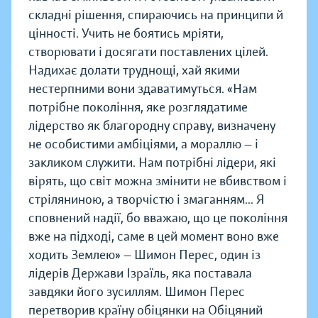
складні рішення, спираючись на принципи й
цінності. Учить не боятись мріяти,
створювати і досягати поставлених цілей.
Надихає долати труднощі, хай якими
нестерпними вони здаватимуться. «Нам
потрібне покоління, яке розглядатиме
лідерство як благородну справу, визначену
не особистими амбіціями, а мораллю — і
закликом служити. Нам потрібні лідери, які
вірять, що світ можна змінити не вбивством і
стріляниною, а творчістю і змаганням... Я
сповнений надії, бо вважаю, що це покоління
вже на підході, саме в цей момент воно вже
ходить Землею» — Шимон Перес, один із
лідерів Держави Ізраїль, яка поставала
завдяки його зусиллям. Шимон Перес
перетворив країну обіцянки на Обіцяний