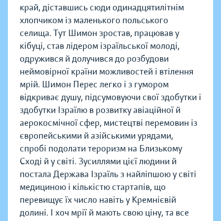
край, діставшись сюди одинадцятилітнім
хлопчиком із маленького польського
селища. Тут Шимон зростав, працював у
кібуці, став лідером ізраїльської молоді,
одружився й долучився до розбудови
неймовірної країни можливостей і втілення
мрій. Шимон Перес легко і з гумором
відкриває душу, підсумовуючи свої здобутки і
здобутки Ізраїлю в розвитку авіаційної й
аерокосмічної сфер, мистецтві перемовин із
європейськими й азійськими урядами,
спробі подолати тероризм на Близькому
Сході й у світі. Зусиллями цієї людини й
постала Держава Ізраїль з найліпшою у світі
медициною і кількістю стартапів, що
перевищує їх число навіть у Кремнієвій
долині. І хоч мрії й мають свою ціну, та все