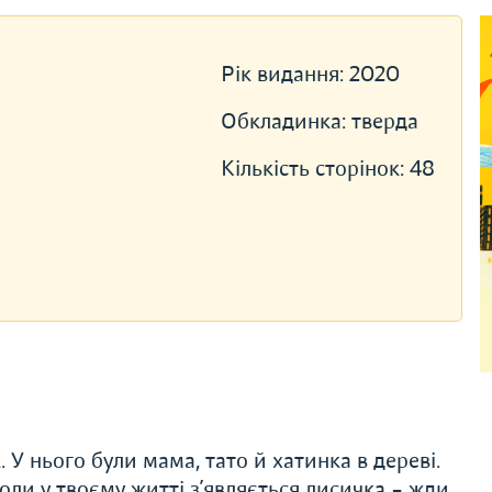
Рік видання:
2020
Обкладинка:
тверда
Кількість сторінок:
48
 У нього були мама, тато й хатинка в дереві.
коли у твоєму житті з’являється лисичка – жди