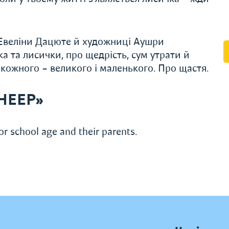
 Евеліни Дацюте й художниці Аушри
 та лисички, про щедрість, сум утрати й
 кожного – великого і маленького. Про щастя.
SHEEP»
or school age and their parents.