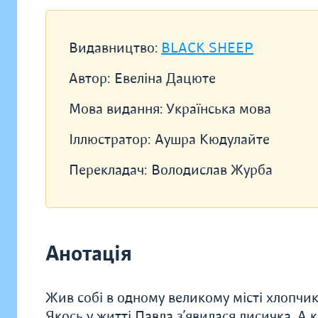
Видавництво:
BLACK SHEEP
Автор:
Евеліна Дацюте
Мова видання:
Українська мова
Іллюстратор:
Аушра Кюдулайте
Перекладач:
Володислав Журба
Анотація
Жив собі в одному великому місті хлопчик.
Якось у житті Павла з’явилася лисичка. А 