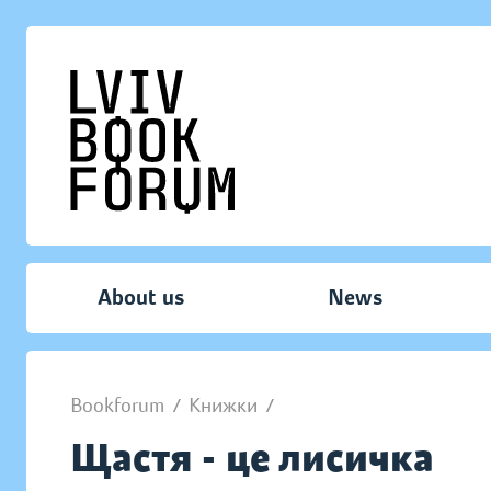
About us
News
Bookforum
/
Книжки
/
Щастя - це лисичка