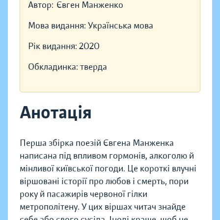
Автор:
Євген Манженко
Мова видання:
Українська мова
Рік видання:
2020
Обкладинка:
тверда
Анотація
Перша збірка поезій Євгена Манженка
написана під впливом гормонів, алкоголю й
мінливої київської погоди. Це короткі влучні
віршовані історії про любов і смерть, пори
року й пасажирів червоної гілки
метрополітену. У цих віршах читач знайде
себе або свого сусіда. Іноді краще, щоб це