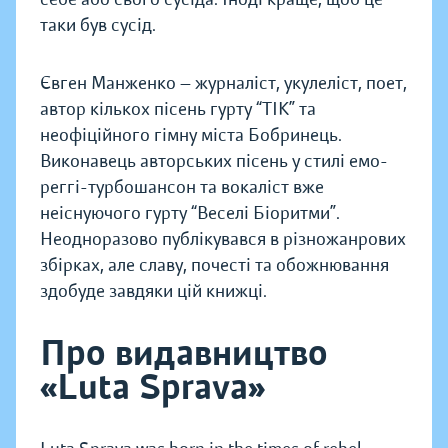
таки був сусід.
Євген Манженко — журналіст, укулеліст, поет,
автор кількох пісень гурту “ТІК” та
неофіційного гімну міста Бобринець.
Виконавець авторських пісень у стилі емо-
реггі-турбошансон та вокаліст вже
неіснуючого гурту “Веселі Біоритми”.
Неодноразово публікувався в різножанрових
збірках, але славу, почесті та обожнювання
здобуде завдяки цій книжці.
Про видавництво
«Luta Sprava»