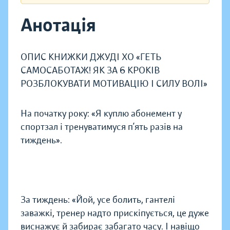
Анотація
ОПИС КНИЖКИ ДЖУДІ ХО «ГЕТЬ
САМОСАБОТАЖ! ЯК ЗА 6 КРОКІВ
РОЗБЛОКУВАТИ МОТИВАЦІЮ І СИЛУ ВОЛІ»
На початку року: «Я куплю абонемент у
спортзал і тренуватимуся п’ять разів на
тиждень».
За тиждень: «Йой, усе болить, гантелі
заважкі, тренер надто прискіпується, це дуже
виснажує й забирає забагато часу. І навіщо