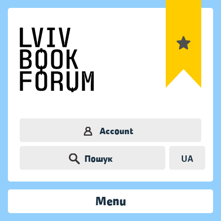
Account
Пошук
UA
Menu