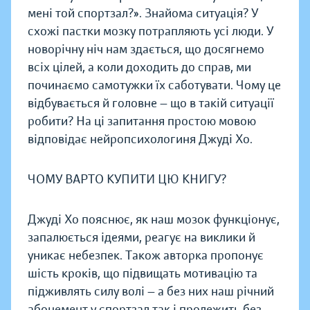
мені той спортзал?». Знайома ситуація? У
схожі пастки мозку потрапляють усі люди. У
новорічну ніч нам здається, що досягнемо
всіх цілей, а коли доходить до справ, ми
починаємо самотужки їх саботувати. Чому це
відбувається й головне — що в такій ситуації
робити? На ці запитання простою мовою
відповідає нейропсихологиня Джуді Хо.
ЧОМУ ВАРТО КУПИТИ ЦЮ КНИГУ?
Джуді Хо пояснює, як наш мозок функціонує,
запалюється ідеями, реагує на виклики й
уникає небезпек. Також авторка пропонує
шість кроків, що підвищать мотивацію та
підживлять силу волі — а без них наш річний
абонемент у спортзал так і пролежить без