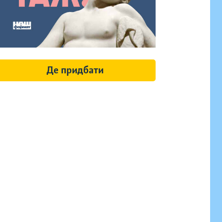
Де придбати