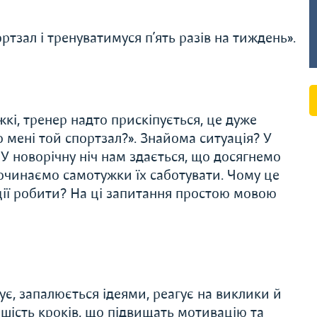
ртзал і тренуватимуся п’ять разів на тиждень».
жкі, тренер надто прискіпується, це дуже
о мені той спортзал?». Знайома ситуація? У
 У новорічну ніч нам здається, що досягнемо
 починаємо самотужки їх саботувати. Чому це
ації робити? На ці запитання простою мовою
є, запалюється ідеями, реагує на виклики й
шість кроків, що підвищать мотивацію та