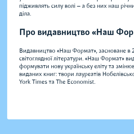
підживлять силу волі — а без них наш річн
діла.
Про видавництво «Наш Фор
Видавництво «Наш Формат», засноване в 20
світоглядної літератури. «Наш Формат» ви
формувати нову українську еліту та зміню
виданих книг: твори лауреатів Нобелівсько
York Times та The Economist.