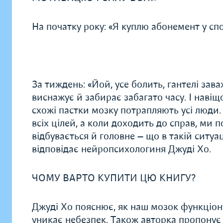
На початку року: «Я куплю абонемент у спо
За тиждень: «Йой, усе болить, гантелі зава
виснажує й забирає забагато часу. І навіщ
схожі пастки мозку потрапляють усі люди.
всіх цілей, а коли доходить до справ, ми
відбувається й головне — що в такій ситу
відповідає нейропсихологиня Джуді Хо.
ЧОМУ ВАРТО КУПИТИ ЦЮ КНИГУ?
Джуді Хо пояснює, як наш мозок функціону
уникає небезпек. Також авторка пропонує 