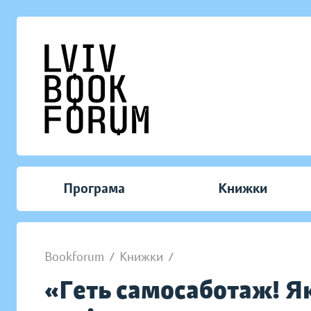
Програма
Книжки
Bookforum
/
Книжки
/
«Геть самосаботаж! Як