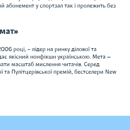
ий абонемент у спортзал так і пролежить без
мат»
06 році, – лідер на ринку ділової та
дає якісний нонфікшн українською. Мета —
вати масштаб мислення читачів. Серед
ї та Пулітцерівської премій, бестселери New