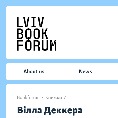
About us
News
Bookforum
/
Книжки
/
Вілла Деккера