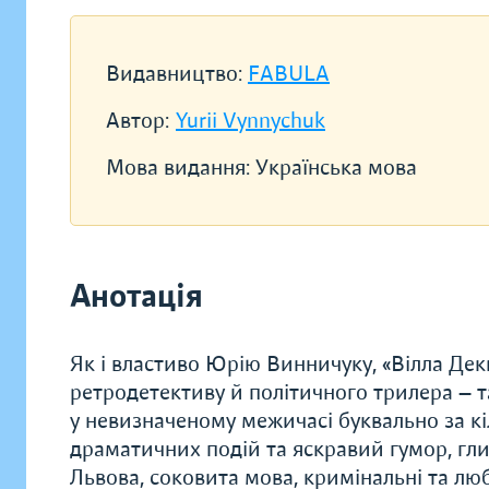
Видавництво:
FABULA
Автор:
Yurii Vynnychuk
Мова видання:
Українська мова
Анотація
Як і властиво Юрію Винничуку, «Вілла Дек
ретродетективу й політичного трилера — т
у невизначеному межичасі буквально за кіл
драматичних подій та яскравий гумор, гл
Львова, соковита мова, кримінальні та люб