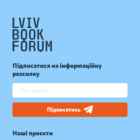
Підписатися на інформаційну
розсилку
Підписатись
Наші проєкти