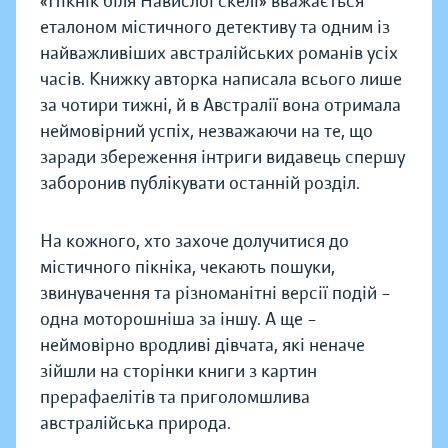
«Пікнік біля Навислої скелі» вважається
еталоном містичного детективу та одним із
найважливіших австралійських романів усіх
часів. Книжку авторка написала всього лише
за чотири тижні, й в Австралії вона отримала
неймовірний успіх, незважаючи на те, що
заради збереження інтриги видавець спершу
заборонив публікувати останній розділ.
На кожного, хто захоче долучитися до
містичного пікніка, чекають пошуки,
звинувачення та різноманітні версії подій –
одна моторошніша за іншу. А ще –
неймовірно вродливі дівчата, які неначе
зійшли на сторінки книги з картин
прерафаелітів та приголомшлива
австралійська природа.