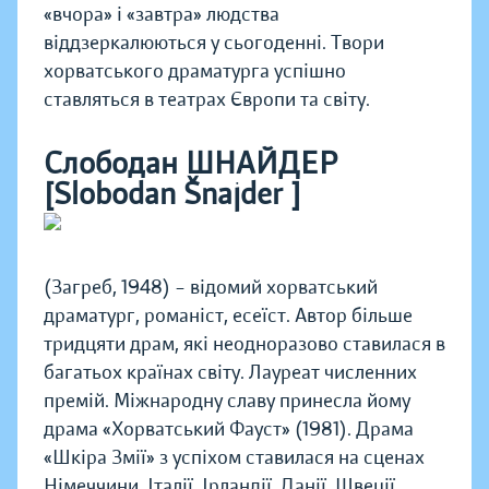
«вчора» і «завтра» людства
віддзеркалюються у сьогоденні. Твори
хорватського драматурга успішно
ставляться в театрах Європи та світу.
Слободан ШНАЙДЕР
[Slobodan Šnajder ]
(Загреб, 1948) – відомий хорватський
драматург, романіст, есеїст. Автор більше
тридцяти драм, які неодноразово ставилася в
багатьох країнах світу. Лауреат численних
премій. Міжнародну славу принесла йому
драма «Хорватський Фауст» (1981). Драма
«Шкіра Змії» з успіхом ставилася на сценах
Німеччини, Італії, Ірландії, Данії, Швеції,