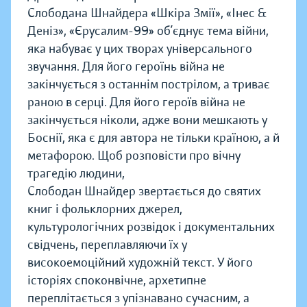
Слободана Шнайдера «Шкіра Змії», «Інес &
Деніз», «Єрусалим-99» об’єднує тема війни,
яка набуває у цих творах універсального
звучання. Для його героїнь війна не
закінчується з останнім пострілом, а триває
раною в серці. Для його героїв війна не
закінчується ніколи, адже вони мешкають у
Боснії, яка є для автора не тільки країною, а й
метафорою. Щоб розповісти про вічну
трагедію людини,
Слободан Шнайдер звертається до святих
книг і фольклорних джерел,
культурологічних розвідок і документальних
свідчень, переплавляючи їх у
високоемоційний художній текст. У його
історіях споконвічне, архетипне
переплітається з упізнавано сучасним, а