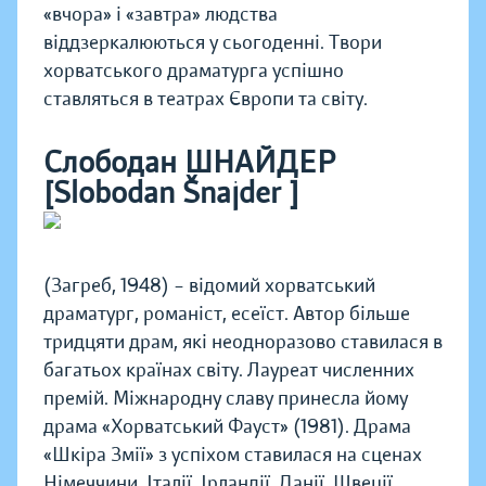
«вчора» і «завтра» людства
віддзеркалюються у сьогоденні. Твори
хорватського драматурга успішно
ставляться в театрах Європи та світу.
Слободан ШНАЙДЕР
[Slobodan Šnajder ]
(Загреб, 1948) – відомий хорватський
драматург, романіст, есеїст. Автор більше
тридцяти драм, які неодноразово ставилася в
багатьох країнах світу. Лауреат численних
премій. Міжнародну славу принесла йому
драма «Хорватський Фауст» (1981). Драма
«Шкіра Змії» з успіхом ставилася на сценах
Німеччини, Італії, Ірландії, Данії, Швеції,