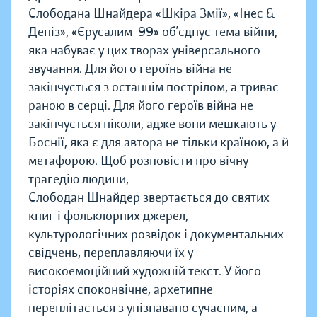
Слободана Шнайдера «Шкіра Змії», «Інес &
Деніз», «Єрусалим-99» об’єднує тема війни,
яка набуває у цих творах універсального
звучання. Для його героїнь війна не
закінчується з останнім пострілом, а триває
раною в серці. Для його героїв війна не
закінчується ніколи, адже вони мешкають у
Боснії, яка є для автора не тільки країною, а й
метафорою. Щоб розповісти про вічну
трагедію людини,
Слободан Шнайдер звертається до святих
книг і фольклорних джерел,
культурологічних розвідок і документальних
свідчень, переплавляючи їх у
високоемоційний художній текст. У його
історіях споконвічне, архетипне
переплітається з упізнавано сучасним, а