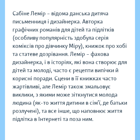
Сабіне Лемір – відома данська дитяча
письменниця і дизайнерка. Авторка
графічних романів для дітей та підлітків
(особливу популярність здобула серія
коміксів про дівчинку Міру), книжок про хобі
та статеве дозрівання. Лемір – фахова
дизайнерка, і в історіях, які вона створює для
дітей та молоді, часто є рецепти випічки й
корисні поради. Сцени в її книжках часто
жартівливі, але Лемір також змальовує
виклики, з якими може зіткнутися молода
людина (як-то життя дитини в сім’ї, де батьки
розлучені), та все інше, що наповнює життя
підлітка в Інтернеті та поза ним.