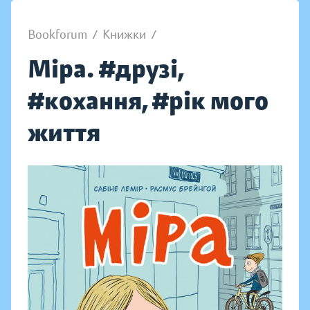
Bookforum
/
Книжки
/
Міра. #друзі,
#кохання, #рік мого
життя