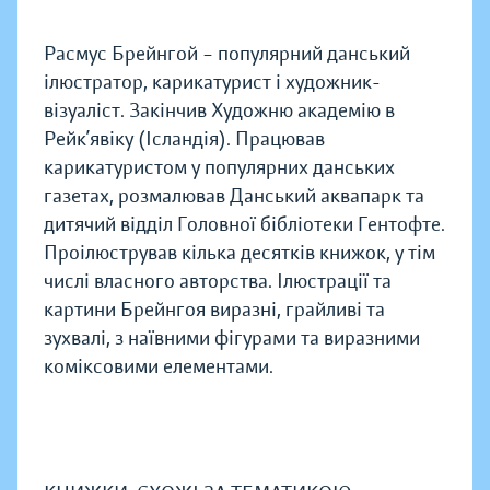
Расмус Брейнгой – популярний данський
ілюстратор, карикатурист і художник-
візуаліст. Закінчив Художню академію в
Рейк’явіку (Ісландія). Працював
карикатуристом у популярних данських
газетах, розмалював Данський аквапарк та
дитячий відділ Головної бібліотеки Гентофте.
Проілюстрував кілька десятків книжок, у тім
числі власного авторства. Ілюстрації та
картини Брейнгоя виразні, грайливі та
зухвалі, з наївними фігурами та виразними
коміксовими елементами.