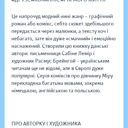
Це напрочуд модний нині жанр – графічний
роман або комікс, себто сюжет здебільшого
передається через малюнки, а тексту хоч і
небагато, зате він дуже «смачний» і емоційно
наснажений. Створили цю книжку данські
автори: письменниця Сабіне Лемір і
художник Расмус Брейнгой – українським
читачам ще не відомі, але в Європі дуже
популярні. Серія коміксів про дівчинку Міру
перекладена багатьма мовами, зокрема
німецькою, англійською та польською.
ПРО АВТОРКУ І ХУДОЖНИКА