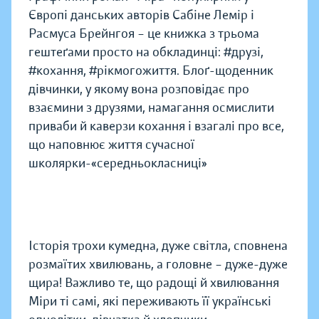
Європі данських авторів Сабіне Лемір і
Расмуса Брейнгоя – це книжка з трьома
гештеґами просто на обкладинці: #друзі,
#кохання, #рікмогожиття. Блоґ-щоденник
дівчинки, у якому вона розповідає про
взаємини з друзями, намагання осмислити
приваби й каверзи кохання і взагалі про все,
що наповнює життя сучасної
школярки-«середньокласниці»
Історія трохи кумедна, дуже світла, сповнена
розмаїтих хвилювань, а головне – дуже-дуже
щира! Важливо те, що радощі й хвилювання
Міри ті самі, які переживають її українські