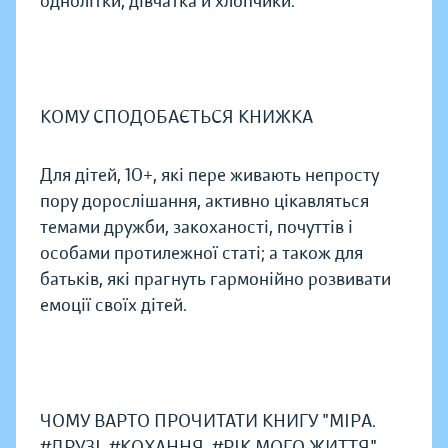
однолітки, дівчатка й хлопчики.
КОМУ СПОДОБАЄТЬСЯ КНИЖКА
Для дітей, 10+, які пере живають непросту
пору дорослішання, активно цікавляться
темами дружби, закоханості, почуттів і
особами протилежної статі; а також для
батьків, які прагнуть гармонійно розвивати
емоції своїх дітей.
ЧОМУ ВАРТО ПРОЧИТАТИ КНИГУ "МІРА.
#ДРУЗІ, #КОХАННЯ, #РІК МОГО ЖИТТЯ"