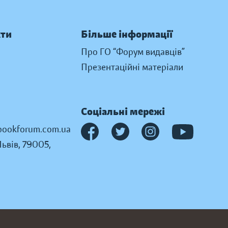
кти
Більше інформації
Про ГО “Форум видавців”
Презентаційні матеріали
Соціальні мережі
ookforum.com.ua
Львів, 79005,