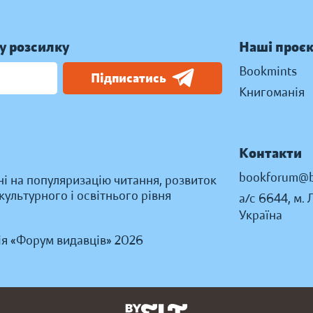
у розсилку
Наші проє
Bookmints
Підписатись
Книгоманія
Контакти
bookforum@b
ні на популяризацію читання, розвиток
ультурного і освітнього рівня
а/с 6644, м. 
Україна
ія «Форум видавців» 2026