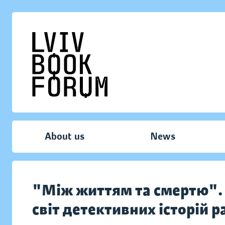
About us
News
"Між життям та смертю".
світ детективних історій 