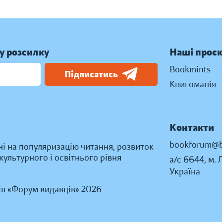
у розсилку
Наші проє
Bookmints
Підписатись
Книгоманія
Контакти
bookforum@b
ні на популяризацію читання, розвиток
ультурного і освітнього рівня
а/с 6644, м. 
Україна
ія «Форум видавців» 2026