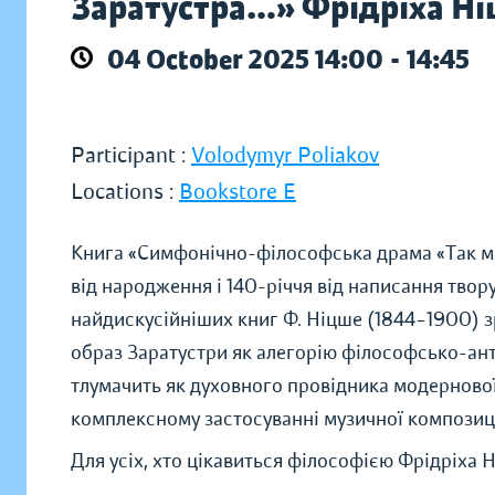
Заратустра…» Фрідріха Н
04 October 2025 14:00 - 14:45
Participant :
Volodymyr Poliakov
Locations :
Bookstore E
Книга «Симфонічно-філософська драма «Так мо
від народження і 140-річчя від написання твор
найдискусійніших книг Ф. Ніцше (1844–1900) зр
образ Заратустри як алегорію філософсько-ан
тлумачить як духовного провідника модернової
комплексному застосуванні музичної композиції
Для усіх, хто цікавиться філософією Фрідріха 