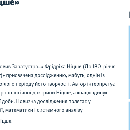
іцше»
вив Заратустра…» Фрідріха Ніцше (До 180-річчя
у)» присвячена дослідженню, мабуть, одній із
ілого періоду його творчості. Автор інтерпретує
тропологічної доктрини Ніцше, а «надлюдину»
 доби. Новизна дослідження полягає у
, математики і системного аналізу.
Ніцше.