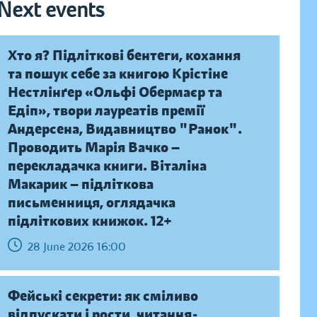
Next events
Хто я? Підліткові бентеги, кохання
та пошук себе за книгою Крістіне
Нестлінґер «Ольфі Обермаєр та
Едіп», твори лауреатів премії
Андерсена, Видавництво "Ранок".
Проводить Марія Вачко —
перекладачка книги. Віталіна
Макарик — підліткова
письменниця, оглядачка
підліткових книжок. 12+
28 June 2026 16:00
Фейські секрети: як сміливо
відпускати і рости, читання-