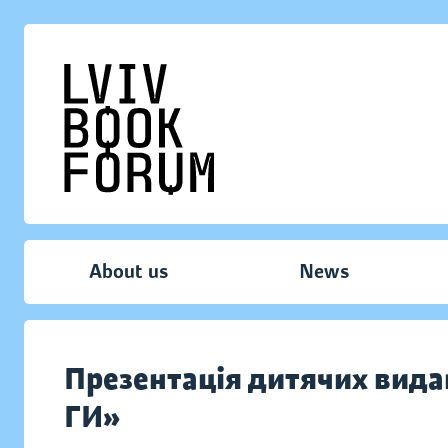
About us
News
Презентація дитячих вид
ГИ»