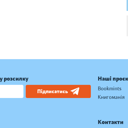
у розсилку
Наші проє
Bookmints
Підписатись
Книгоманія
Контакти