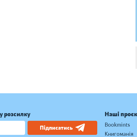
у розсилку
Наші проє
Bookmints
Підписатись
Книгоманія