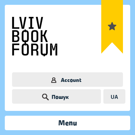
Account
Пошук
UA
Menu