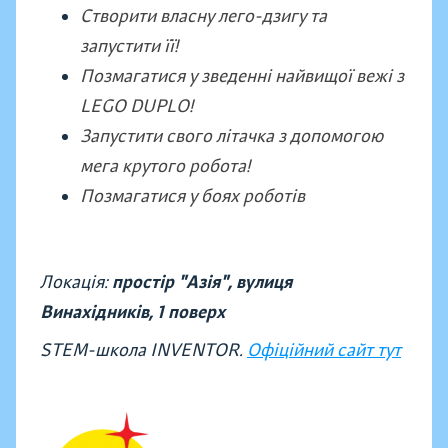
Створити власну лего-дзигу та
запустити її!
Позмагатися у зведенні найвищої вежі з
LEGO DUPLO!
Запустити свого літачка з допомогою
мега крутого робота!
Позмагатися у боях роботів
Локація:
простір "Азія", вулиця
Винахідників,
1 поверх
STEM-школа INVENTOR.
Офіційний сайт тут