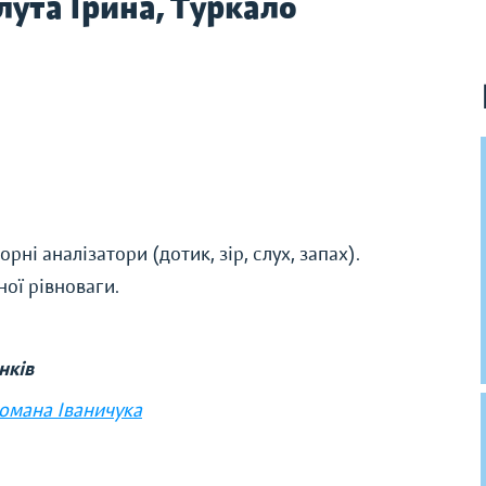
ута Ірина, Туркало
ні аналізатори (дотик, зір, слух, запах).
ої рівноваги.
нків
Романа Іваничука