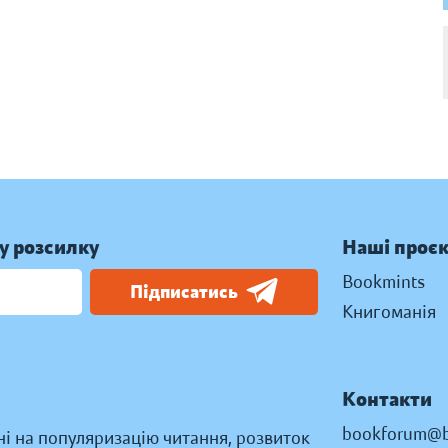
у розсилку
Наші проє
Bookmints
Підписатись
Книгоманія
Контакти
bookforum@b
ні на популяризацію читання, розвиток