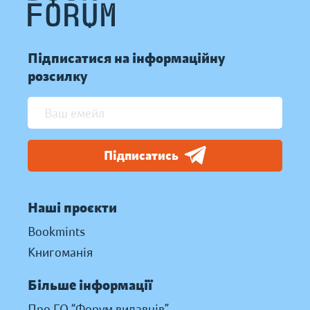
Підписатися на інформаційну
розсилку
Підписатись
Наші проєкти
Bookmints
Книгоманія
Більше інформації
Про ГО “Форум видавців”