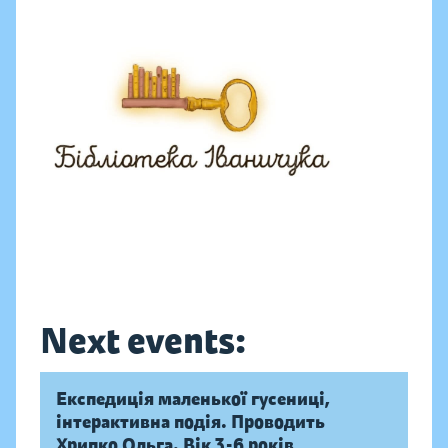
Next events:
Експедиція маленької гусениці,
інтерактивна подія. Проводить
Хрипко Ольга. Вік 3-6 років