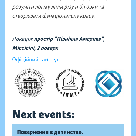
розуміти логіку ліній різу й біговки та
створювати функціональну красу.
Локація:
простір "Північна Америка",
Міссісіпі, 2 поверх
Офіційний сайт тут
Next events:
Повернення в дитинство.