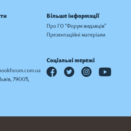
кти
Більше інформації
Про ГО “Форум видавців”
Презентаційні матеріали
Соціальні мережі
ookforum.com.ua
Львів, 79005,