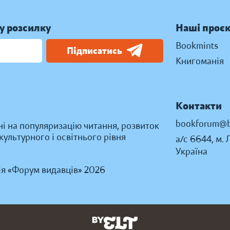
у розсилку
Наші проє
Bookmints
Підписатись
Книгоманія
Контакти
bookforum@b
ні на популяризацію читання, розвиток
ультурного і освітнього рівня
а/с 6644, м. 
Україна
ія «Форум видавців» 2026