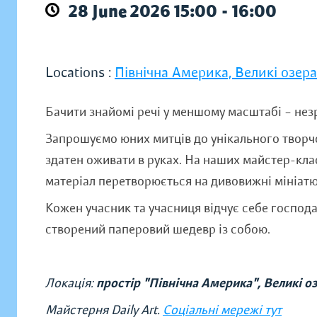
28 June 2026 15:00 - 16:00
Locations :
Північна Америка, Великі озера
Бачити знайомі речі у меншому масштабі – незр
Запрошуємо юних митців до унікального творчог
здатен оживати в руках. На наших майстер-кла
матеріал перетворюється на дивовижні мініатю
Кожен учасник та учасниця відчує себе господа
створений паперовий шедевр із собою.
Локація:
простір "Північна Америка", Великі оз
Майстерня Daily Art.
Соціальні мережі тут