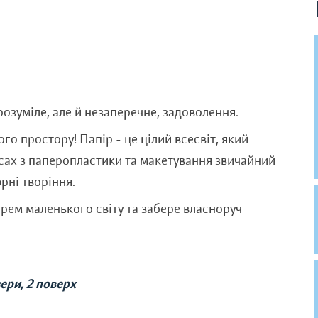
озуміле, але й незаперечне, задоволення.
о простору! Папір - це цілий всесвіт, який
сах з паперопластики та макетування звичайний
рні творіння.
рем маленького світу та забере власноруч
ери, 2 поверх