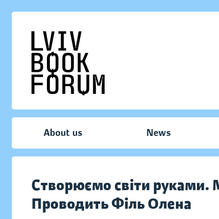
About us
News
Створюємо світи руками. М
Проводить Філь Олена