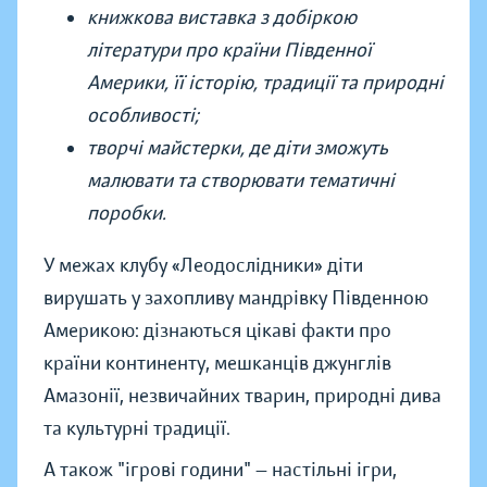
книжкова виставка з добіркою
літератури про країни Південної
Америки, її історію, традиції та природні
особливості;
творчі майстерки, де діти зможуть
малювати та створювати тематичні
поробки.
У межах клубу «Леодослідники» діти
вирушать у захопливу мандрівку Південною
Америкою: дізнаються цікаві факти про
країни континенту, мешканців джунглів
Амазонії, незвичайних тварин, природні дива
та культурні традиції.
А також "ігрові години" — настільні ігри,