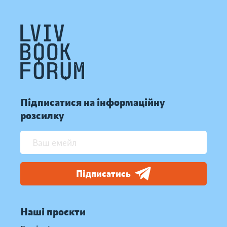
Підписатися на інформаційну
розсилку
Підписатись
Наші проєкти