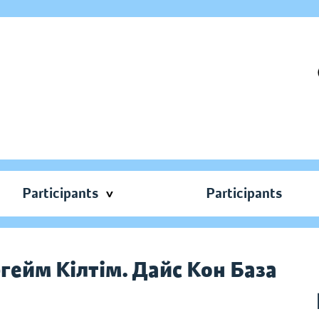
Participants
Participants
ргейм Кілтім. Дайс Кон База