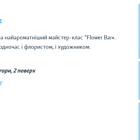
и
а найароматніший майстер-клас "Flower Bar».
одночас і флористом, і художником.
гори, 2 поверх
т