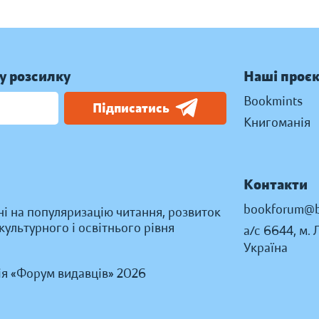
у розсилку
Наші проє
Bookmints
Підписатись
Книгоманія
Контакти
bookforum@b
ні на популяризацію читання, розвиток
ультурного і освітнього рівня
а/с 6644, м. 
Україна
ія «Форум видавців» 2026