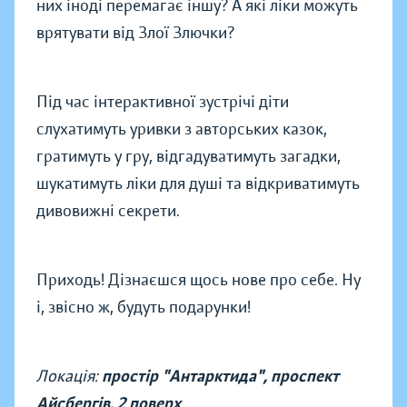
них іноді перемагає іншу? А які ліки можуть
врятувати від Злої Злючки?
Під час інтерактивної зустрічі діти
слухатимуть уривки з авторських казок,
гратимуть у гру, відгадуватимуть загадки,
шукатимуть ліки для душі та відкриватимуть
дивовижні секрети.
Приходь! Дізнаєшся щось нове про себе. Ну
і, звісно ж, будуть подарунки!
Локація:
простір "Антарктида", проспект
Айсбергів, 2 поверх