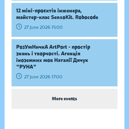
12 міні-проєктів інженера,
майстер-клас SensoKit. Robocode
27 June 2026 15:00
РозУмНичкА ArtPort - простір
знань і творчості. Агенція
іноземних мов Наталії Дячук
"РУНА"
27 June 2026 17:00
More events