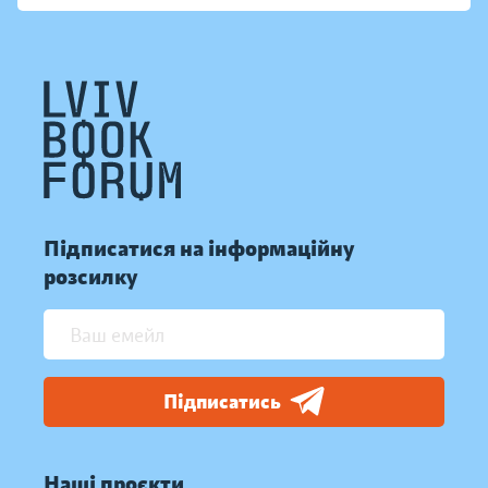
Підписатися на інформаційну
розсилку
Підписатись
Наші проєкти