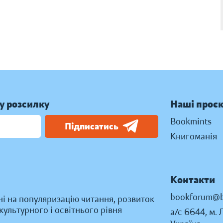
у розсилку
Наші проє
Bookmints
Підписатись
Книгоманія
Контакти
bookforum@b
ні на популяризацію читання, розвиток
ультурного і освітнього рівня
а/с 6644, м. 