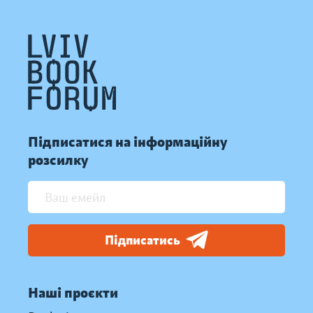
Підписатися на інформаційну
розсилку
Підписатись
Наші проєкти