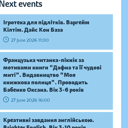
Next events
Ігротека для підлітків. Варгейм
Кілтім. Дайс Кон База
27 June 2026 11:00
Французька читанка-пікнік за
мотивами книги "Дафна та її чудові
миті". Видавництво "Моя
книжкова полиця". Проводить
Бабенко Оксана. Вік 3-6 років
27 June 2026 16:00
Креативні завдання англійською.
Brighter English. Вік 3-10 років