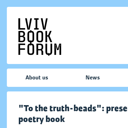
About us
News
"To the truth-beads": prese
poetry book