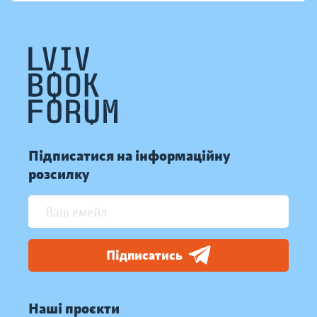
Підписатися на інформаційну
розсилку
Підписатись
Наші проєкти