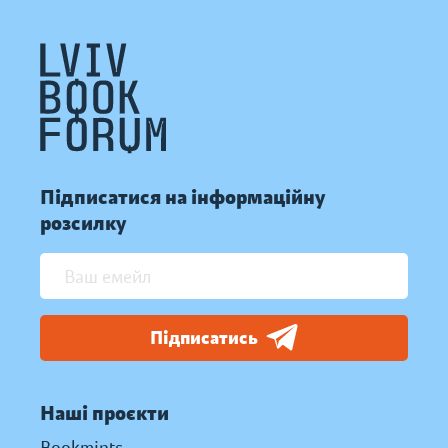
Підписатися на інформаційну
розсилку
Підписатись
Наші проєкти