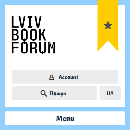
Account
Пошук
UA
Menu