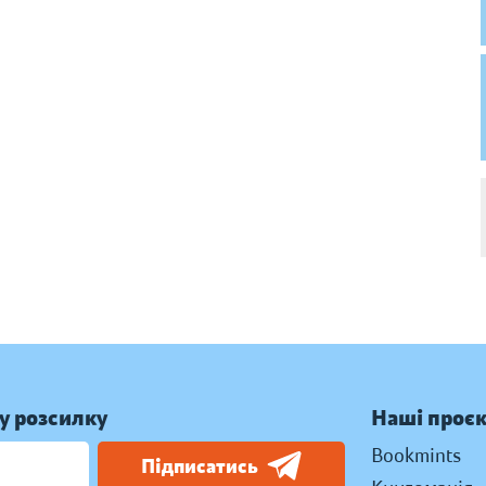
у розсилку
Наші проє
Bookmints
Підписатись