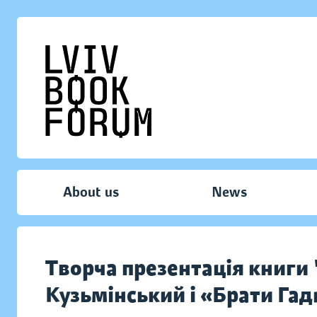
About us
News
Творча презентація книги 
Кузьмінський і «Брати Га