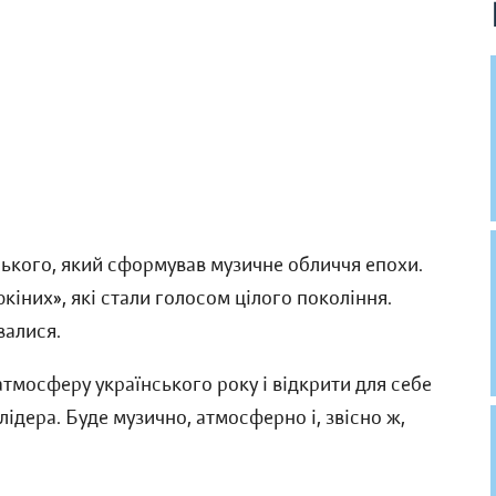
нського, який сформував музичне обличчя епохи.
юкіних», які стали голосом цілого покоління.
увалися.
тмосферу українського року і відкрити для себе
лідера. Буде музично, атмосферно і, звісно ж,