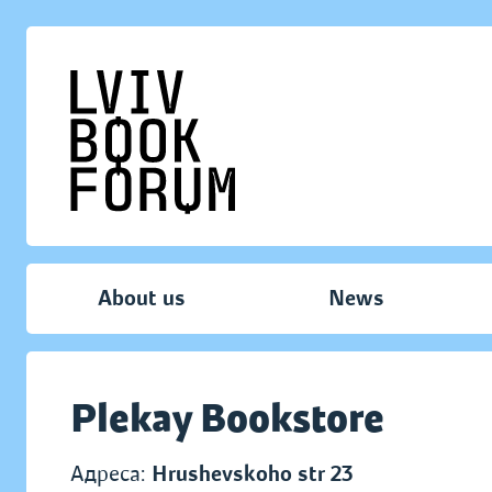
About us
News
Plekay Bookstore
Адреса:
Hrushevskoho str 23