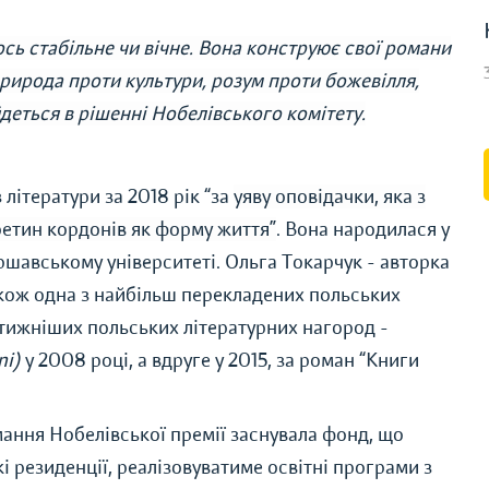
ось стабільне чи вічне. Вона конструює свої романи
рирода проти культури, розум проти божевілля,
йдеться в рішенні Нобелівського комітету.
літератури за 2018 рік “за
уяву оповідачки, яка з
етин кордонів як форму життя”
. Вона народилася у
аршавському університеті. Ольга Токарчук - авторка
також одна з найбільш перекладених польських
стижніших польських літературних нагород -
ni)
у 2008 році, а вдруге у 2015, за роман “Книги
мання Нобелівської премії заснувала фонд, що
 резиденції, реалізовуватиме освітні програми з