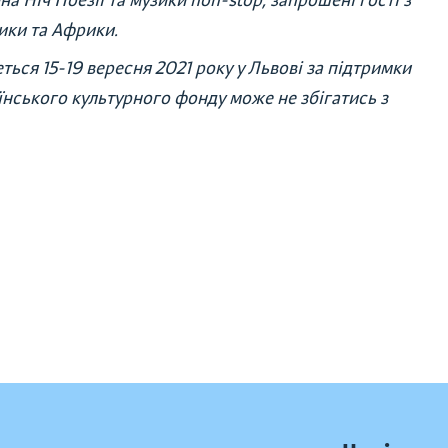
на Ніч Поезії та музики non-stop, запрошені гості з
рики та Африки.
ься 15-19 вересня 2021 року у Львові за підтримки
аїнського культурного фонду може не збігатись з