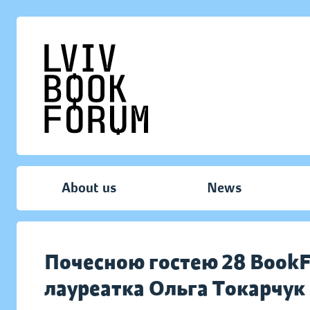
About us
News
Почесною гостею 28 BookF
лауреатка Ольга Токарчук