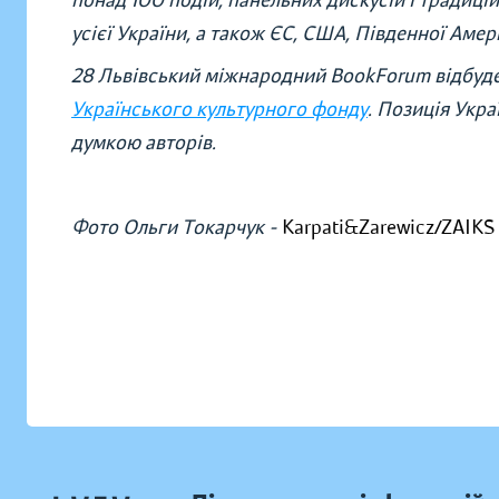
понад 100 подій, панельних дискусій і традицій
усієї України, а також ЄС, США, Південної Аме
28 Львівський міжнародний BookForum відбудет
Українського культурного фонду
. Позиція Укр
думкою авторів.
Фото Ольги Токарчук -
Karpati&Zarewicz/ZAIKS