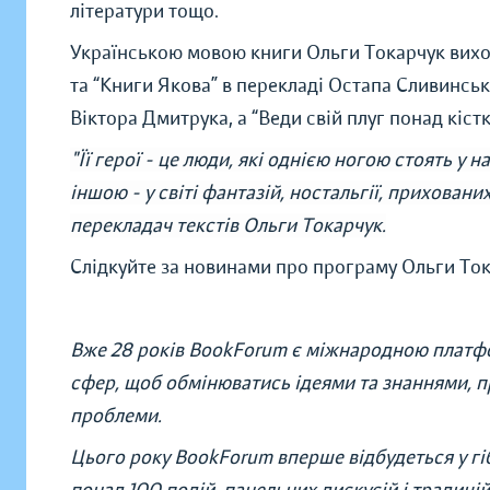
літератури тощо.
Українською мовою книги Ольги Токарчук виходя
та “Книги Якова” в перекладі Остапа Сливинськ
Віктора Дмитрука, а “Веди свій плуг понад кіс
"Її герої - це люди, які однією ногою стоять у н
іншою - у світі фантазій, ностальгії, прихован
перекладач текстів Ольги Токарчук.
Слідкуйте за новинами про програму Ольги То
Вже 28 років BookForum є міжнародною платфо
сфер, щоб обмінюватись ідеями та знаннями, 
проблеми.
Цього року BookForum вперше відбудеться у г