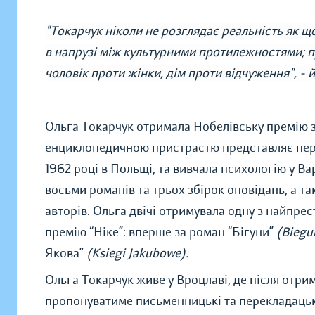
"Токарчук ніколи не розглядає реальність як щ
в напрузі між культурними протилежностями; п
чоловік проти жінки, дім проти відчуження", - 
Ольга Токарчук отримала Нобелівську премію з 
енциклопедичною пристрастю представляє пер
1962 році в Польщі, та вивчала психологію у В
восьми романів та трьох збірок оповідань, а 
авторів. Ольга двічі отримувала одну з найпре
премію “Ніке”: вперше за роман “Бігуни”
(Biegu
Якова”
(Ksiegi Jakubowe).
Ольга Токарчук живе у Вроцлаві, де після отри
пропонуватиме письменницькі та перекладацькі