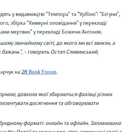
ть у видавництві “Темпора” та “Урбіно”: “Бігуни”,
ого, збірка “Химерні оповідання” у перекладі
тками мертвих” у перекладі Божени Антоняк.
ашому звичайному світі, до якого ми всі звикли, а
их бажань", - говорить Остап Сливинський,
карчук на
28 Book Forum
.
рмою, довкола якої збираються фахівці різних
презентувати досягнення та обговорювати
ібридному форматі: онлайн та офлайн. Заплановано