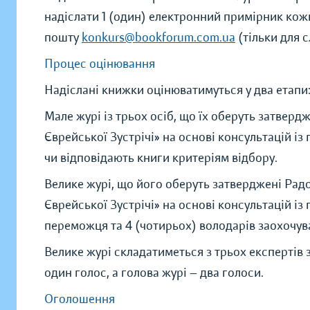
надіслати 1 (один) електронний примірник кож
пошту
konkurs@bookforum.com.ua
(тільки для 
Процес оцінювання
Надіслані книжки оцінюватимуться у два етапи
Мале журі із трьох осіб, що їх оберуть затвер
Єврейської Зустрічі» на основі консультацій і
чи відповідають книги критеріям відбору.
Велике журі, що його оберуть затверджені Рад
Єврейської Зустрічі» на основі консультацій і
переможця та 4 (чотирьох) володарів заохочув
Велике журі складатиметься з трьох експертів 
один голос, а голова журі — два голоси.
Оголошення