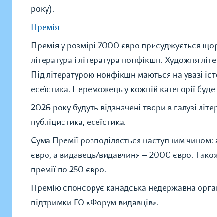
року).
Премія
Премія у розмірі 7000 євро присуджується щор
література і літературa нонфікшн. Художня літе
Під літературою нонфікшн маються на увазі істо
есеїстика. Переможець у кожній категорії буде
2026 року будуть відзначені твори в галузі літ
публіцистика, есеїстика.
Сума Премії розподіляється наступним чином:
євро, а видавець/видавчиня — 2000 євро. Тако
премії по 250 євро.
Премію спонсорує канадськa недержавнa органі
підтримки ГО «Форум видавців».