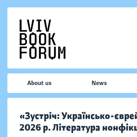
About us
News
«Зустріч: Українсько-євре
2026 р. Література нонфік