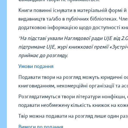
Книги повинні існувати в матеріальній формі й 
видавництв та/або в публічних бібліотеках. Чл
додатковою інформацією щодо доступності кн
*На підставі ухвали Наглядової ради UJE від 2.
підтримане UJE, журі книжкової премії «Зустрі
приймає до розгляду.
Умови подання
Подавати твори на розгляд можуть юридичні осо
книговиданням, некомерційні організації та асо
Розглядатимуться твори літератури нонфікшн, 
подавати необмежену кількість книжок на кожен
Твір можна подавати на розгляд лише один раз
Вимоги до подання