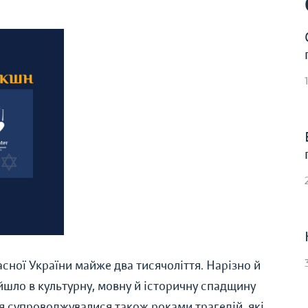
часної України майже два тисячоліття. Нарізно й
йшло в культурну, мовну й історичну спадщину
я супроводжувалися також роками трагедій, які