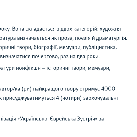
оку. Вона складається з двох категорій: художня
ратура визначається як проза, поезія й драматургія.
ричні твори, біографії, мемуари, публіцистика,
 визначатися почергово, раз на два роки.
ератури нонфікшн — історичні твори, мемуари,
 автор/ка (ри) найкращого твору отримує 4000
ж присуджуватимуться 4 (чотири) заохочувальні
зація «Українсько-Єврейська Зустріч» за