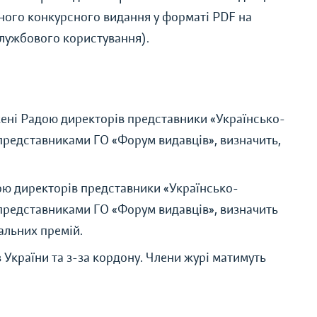
ного конкурсного видання у форматі PDF на
службового користування).
:
джені Радою директорів представники «Українсько-
з представниками ГО «Форум видавців», визначить,
ою директорів представники «Українсько-
з представниками ГО «Форум видавців», визначить
альних премій.
з України та з-за кордону. Члени журі матимуть