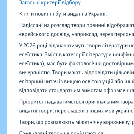
Загальні критерії відбору
Книги повинні бути видані в Україні.
Надіслані на розгляд твори повинні відображат
єврейського досвіду, наприклад, через персона
У 2026 році відзначатимуть твори літератури н
есеїстика. Зміст в категорії літератури нонфік
есеїстика), має бути фактологічно достовірним
вичерпністю. Твори мають відповідати цільовій
елітарний читач із вищою освітою у цій або інш
відповідати стандартним вимогам оформлення
Пріоритет надаватиметься оригінальним твора
видатні твори, перекладені з інших мов україн
Твори, що розпалюють міжетнічну ворожнечу, р
Самвидавні твори не приймаються.