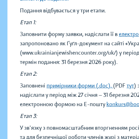
Подання відбувається у три етапи.
Етап 1:
Заповнити форму заявки, надіслати її в
електро
запропоновано як Ґуґл-документ на сайті «Укра
(www.ukrainianjewishencounter.org/uk/) у період
термін подання: 31 березня 2026 року).
Етап 2:
Заповнені
примірники форми (.doc),
(PDF
тут
)
надіслати у період між 27 січня — 31 березня 
електронною формою на Е-пошту
konkurs@boo
Етап 3:
У зв'язку з повномасштабним вторгненням росії
та для безпечнішої роботи членів журі з мате