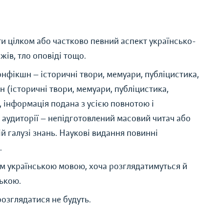
и цілком або частково певний аспект українсько-
жів, тло оповіді тощо.
онфікшн — історичні твори, мемуари, публіцистика,
шн (історичні твори, мемуари, публіцистика,
, інформація подана з усією повнотою і
 аудиторії — непідготовлений масовий читач або
ій галузі знань. Наукові видання повинні
.
м українською мовою, хоча розглядатимуться й
ською.
озглядатися не будуть.