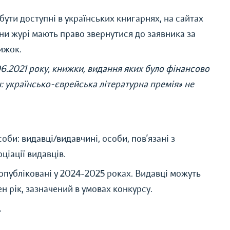
бути доступні в українських книгарнях, на сайтах
ени журі мають право звернутися до заявника за
ижок.
06.2021 року, книжки, видання яких було фінансово
ч: українсько-єврейська літературна премія» не
би: видавці/видавчині, особи, пов’язані з
ціації видавців.
опубліковані у 2024-2025 роках. Видавці можуть
 рік, зазначений в умовах конкурсу.
.