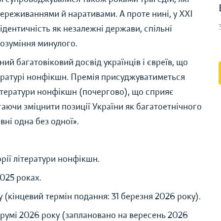
ереживаннями й наративами. А проте нині, у XXI
 ідентичність як незалежні держави, спільні
озуміння минулого.
ий багатовіковий досвід українців і євреїв, що
тературі нонфікшн. Премія присуджуватиметься
ітератури нонфікшн (почергово), що сприяє
ючи зміцнити позиції України як багатоетнічного
вні одна без одної».
рії літератури нонфікшн.
2025 роках.
у (кінцевий термін подання: 31 березня 2026 року).
умі 2026 року (заплановано на вересень 2026