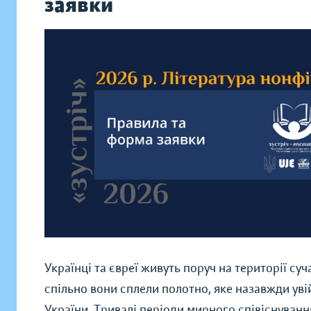
заявки
Українці та євреї живуть поруч на території су
спільно вони сплели полотно, яке назавжди уві
України. Тривалі періоди мирного співіснуванн