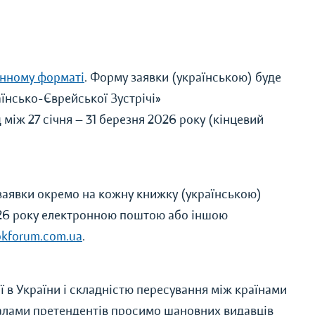
нному форматі
. Форму заявки (українською) буде
їнсько-Єврейської Зустрічі»
 між 27 січня — 31 березня 2026 року (кінцевий
 заявки окремо на кожну книжку (українською)
2026 року електронною поштою або іншою
kforum.com.ua
.
 в України і складністю пересування між країнами
ріалами претендентів просимо шановних видавців