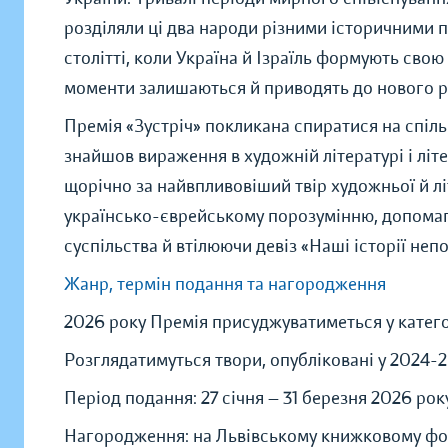
розділяли ці два народи різними історичними п
столітті, коли Україна й Ізраїль формують свою
моменти залишаються й приводять до нового р
Премія «Зустріч» покликана спиратися на спільн
знайшов вираження в художній літературі і лі
щорічно за найвпливовіший твір художньої й л
українсько-єврейському порозумінню, допомага
суспільства й втілюючи девіз «Наші історії непо
Жанр, термін подання та нагородження
2026 року Премія присуджуватиметься у катего
Розглядатимуться твори, опубліковані у 2024-
Період подання: 27 січня — 31 березня 2026 рок
Нагородження: на Львівському книжковому фор