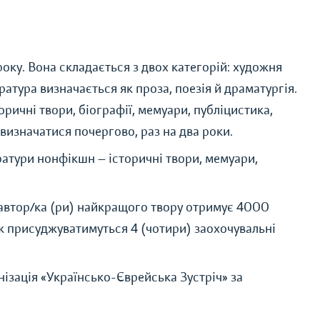
оку. Вона складається з двох категорій: художня
ратура визначається як проза, поезія й драматургія.
ричні твори, біографії, мемуари, публіцистика,
 визначатися почергово, раз на два роки.
ератури нонфікшн — історичні твори, мемуари,
 автор/ка (ри) найкращого твору отримує 4000
ж присуджуватимуться 4 (чотири) заохочувальні
зація «Українсько-Єврейська Зустріч» за