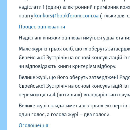
надіслати 1 (один) електронний примірник кож
пошту
konkurs@bookforum.com.ua
(тільки для 
Процес оцінювання
Надіслані книжки оцінюватимуться у два етапи
Мале журі із трьох осіб, що їх оберуть затвер
Єврейської Зустрічі» на основі консультацій і
чи відповідають книги критеріям відбору.
Велике журі, що його оберуть затверджені Рад
Єврейської Зустрічі» на основі консультацій і
переможця та 4 (чотирьох) володарів заохочув
Велике журі складатиметься з трьох експертів 
один голос, а голова журі — два голоси.
Оголошення