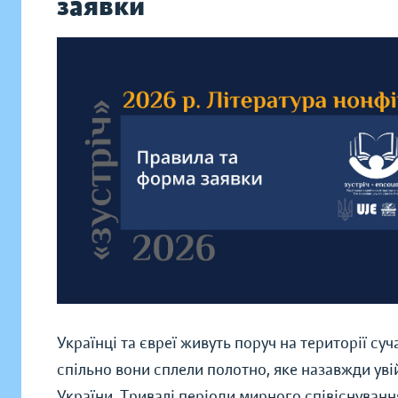
заявки
Українці та євреї живуть поруч на території су
спільно вони сплели полотно, яке назавжди уві
України. Тривалі періоди мирного співіснуванн