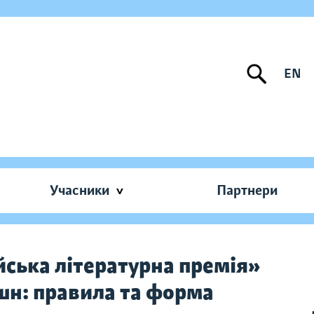
EN
Учасники
Партнери
йська літературна премія»
шн: правила та форма