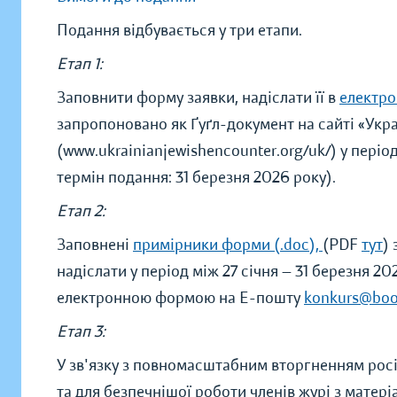
Подання відбувається у три етапи.
Етап 1:
Заповнити форму заявки, надіслати її в
електро
запропоновано як Ґуґл-документ на сайті «Укра
(www.ukrainianjewishencounter.org/uk/) у період
термін подання: 31 березня 2026 року).
Етап 2:
Заповнені
примірники форми (.doc),
(PDF
тут
)
надіслати у період між 27 січня — 31 березня 
електронною формою на Е-пошту
konkurs@boo
Етап 3:
У зв'язку з повномасштабним вторгненням росії
та для безпечнішої роботи членів журі з мате