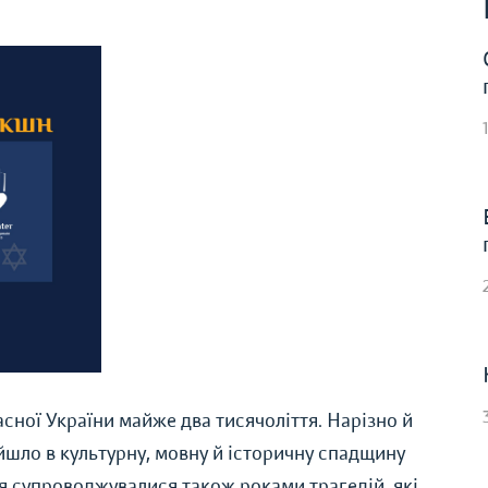
часної України майже два тисячоліття. Нарізно й
йшло в культурну, мовну й історичну спадщину
я супроводжувалися також роками трагедій, які