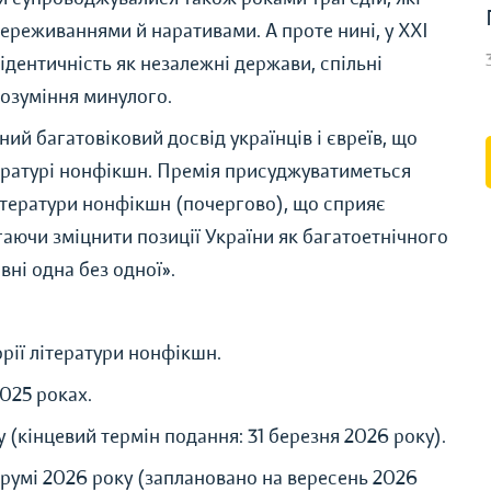
ереживаннями й наративами. А проте нині, у XXI
 ідентичність як незалежні держави, спільні
озуміння минулого.
ий багатовіковий досвід українців і євреїв, що
тературі нонфікшн. Премія присуджуватиметься
ітератури нонфікшн (почергово), що сприяє
ючи зміцнити позиції України як багатоетнічного
вні одна без одної».
рії літератури нонфікшн.
2025 роках.
у (кінцевий термін подання: 31 березня 2026 року).
умі 2026 року (заплановано на вересень 2026