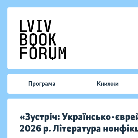
Програма
Книжки
«Зустріч: Українсько-євре
2026 р. Література нонфік