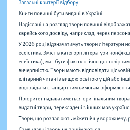
Загальні критерії відбору
Книги повинні бути видані в Україні.
Надіслані на розгляд твори повинні відображат
єврейського досвіду, наприклад, через персона
У 2026 році відзначатимуть твори літератури н
есеїстика. Зміст в категорії літератури нонфік
есеїстика), має бути фактологічно достовірним
вичерпністю. Твори мають відповідати цільовій
елітарний читач із вищою освітою у цій або інш
відповідати стандартним вимогам оформлення
Пріоритет надаватиметься оригінальним твора
видатні твори, перекладені з інших мов україн
Твори, що розпалюють міжетнічну ворожнечу, р
Самвидавні твори не приймаються.