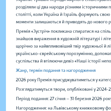
розділяли ці два народи різними історичними п
столітті, коли Україна й Ізраїль формують свою
моменти залишаються й приводять до нового р
Премія «Зустріч» покликана спиратися на спільн
знайшов вираження в художній літературі і лі
щорічно за найвпливовіший твір художньої й л
українсько-єврейському порозумінню, допомага
суспільства й втілюючи девіз «Наші історії непо
Жанр, термін подання та нагородження
2026 року Премія присуджуватиметься у катего
Розглядатимуться твори, опубліковані у 2024-
Період подання: 27 січня — 31 березня 2026 рок
Нагородження: на Львівському книжковому фор