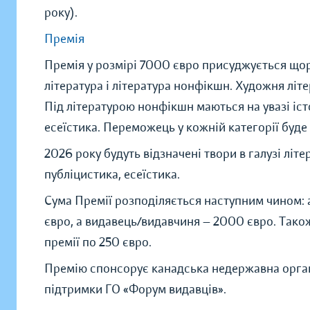
року).
Премія
Премія у розмірі 7000 євро присуджується щор
література і літературa нонфікшн. Художня літе
Під літературою нонфікшн маються на увазі істо
есеїстика. Переможець у кожній категорії буде
2026 року будуть відзначені твори в галузі літ
публіцистика, есеїстика.
Сума Премії розподіляється наступним чином:
євро, а видавець/видавчиня — 2000 євро. Тако
премії по 250 євро.
Премію спонсорує канадськa недержавнa органі
підтримки ГО «Форум видавців».