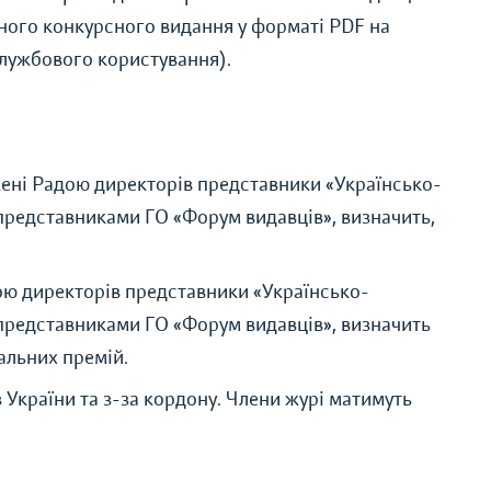
ного конкурсного видання у форматі PDF на
службового користування).
:
джені Радою директорів представники «Українсько-
з представниками ГО «Форум видавців», визначить,
ою директорів представники «Українсько-
з представниками ГО «Форум видавців», визначить
альних премій.
з України та з-за кордону. Члени журі матимуть