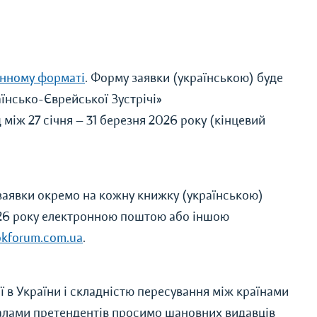
нному форматі
. Форму заявки (українською) буде
їнсько-Єврейської Зустрічі»
 між 27 січня — 31 березня 2026 року (кінцевий
 заявки окремо на кожну книжку (українською)
2026 року електронною поштою або іншою
kforum.com.ua
.
 в України і складністю пересування між країнами
ріалами претендентів просимо шановних видавців