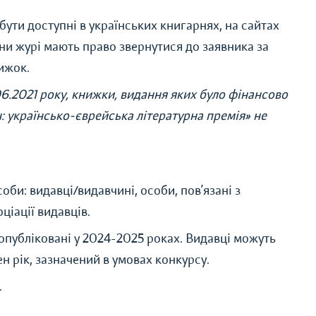
бути доступні в українських книгарнях, на сайтах
ени журі мають право звернутися до заявника за
ижок.
06.2021 року, книжки, видання яких було фінансово
ч: українсько-єврейська літературна премія» не
би: видавці/видавчині, особи, пов’язані з
ціації видавців.
опубліковані у 2024-2025 роках. Видавці можуть
 рік, зазначений в умовах конкурсу.
.