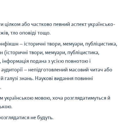
и цілком або частково певний аспект українсько-
жів, тло оповіді тощо.
онфікшн — історичні твори, мемуари, публіцистика,
шн (історичні твори, мемуари, публіцистика,
, інформація подана з усією повнотою і
 аудиторії — непідготовлений масовий читач або
ій галузі знань. Наукові видання повинні
.
м українською мовою, хоча розглядатимуться й
ською.
озглядатися не будуть.