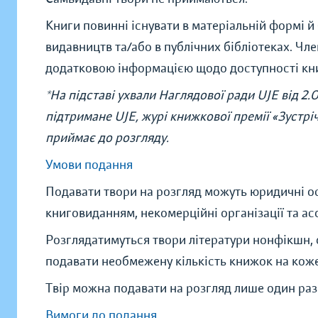
Книги повинні існувати в матеріальній формі й 
видавництв та/або в публічних бібліотеках. Чл
додатковою інформацією щодо доступності кн
*На підставі ухвали Наглядової ради UJE від 2.
підтримане UJE, журі книжкової премії «Зустрі
приймає до розгляду.
Умови подання
Подавати твори на розгляд можуть юридичні осо
книговиданням, некомерційні організації та асо
Розглядатимуться твори літератури нонфікшн, 
подавати необмежену кількість книжок на кожен
Твір можна подавати на розгляд лише один раз
Вимоги до подання