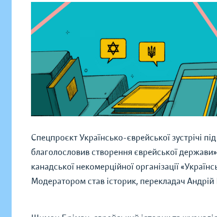
Спецпроєкт Українсько-єврейської зустрічі п
благолословив створення єврейської держави»
канадської некомерційної організації «Українс
Модератором став історик, перекладач Андрі