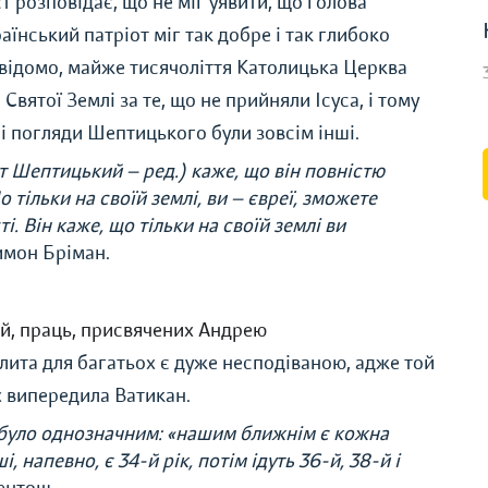
 розповідає, що не міг уявити, що голова
аїнський патріот міг так добре і так глибоко
 відомо, майже тисячоліття Католицька Церква
 Святої Землі за те, що не прийняли Ісуса, і тому
і погляди Шептицького були зовсім інші.
ит Шептицький — ред.) каже, що він повністю
тільки на своїй землі, ви — євреї, зможете
і. Він каже, що тільки на своїй землі ви
имон Бріман.
й, праць, присвячених Андрею
ита для багатьох є дуже несподіваною, адже той
ах випередила Ватикан.
було однозначним: «нашим ближнім є кожна
і, напевно, є 34-й рік, потім ідуть 36-й, 38-й і