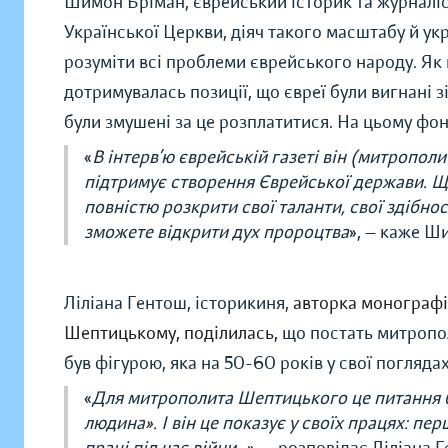
Шимон Бріман, єврейський історик та журналіст
Української Церкви, діяч такого масштабу й укр
розуміти всі проблеми єврейського народу. Як
дотримувалась позиції, що євреї були вигнані зі
були змушені за це розплатитися. На цьому фон
«
В інтерв’ю єврейській газеті він (митропол
підтримує створення Єврейської держави. Що 
повністю розкрити свої таланти, свої здібност
зможете відкрити дух пророцтва
», — каже Ш
Ліліана Гентош, історикиня,
авторка монографі
Шептицькому, поділилась,
що постать митропол
був фігурою, яка на 50-60 років у свої погляд
«
Для митрополита Шептицького це питання 
людина». І він це показує у своїх працях: перш