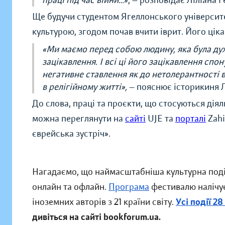
праці під час війни…
», — розповідає Ліліана 
Ще будучи студентом Ягеллонського університ
культурою, згодом почав вчити іврит. Його цікав
«Ми маємо перед собою людину, яка була дуж
зацікавлення. І всі ці його зацікавлення спо
негативне ставлення як до нетолерантності в 
в релігійному житті»,
— пояснює історикиня Л
До слова, праці та проєкти, що стосуються ді
можна переглянути на
сайті
UJE та
порталі
Zahi
єврейська зустріч
».
Нагадаємо, що наймасштабніша культурна поді
онлайн та офлайн.
Програма
фестивалю налічує
іноземних авторів з 21 країни світу.
Усі події 2
дивіться на сайті bookforum.ua.