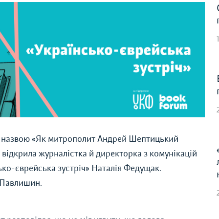
ід назвою «Як митрополит Андрей Шептицький
 відкрила
журналістка й директорка з комунікацій
ько-єврейська зустріч»
Наталія Федущак.
й Павлишин.