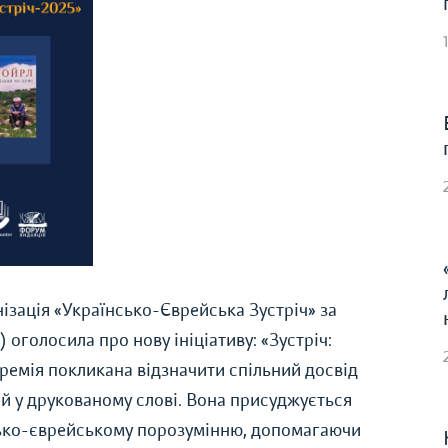
ізація «Українсько-Єврейська Зустріч» за
 оголосила про нову ініціативу: «Зустріч:
ремія покликана відзначити спільний досвід
ий у друкованому слові. Вона присуджується
сько-єврейському порозумінню, допомагаючи