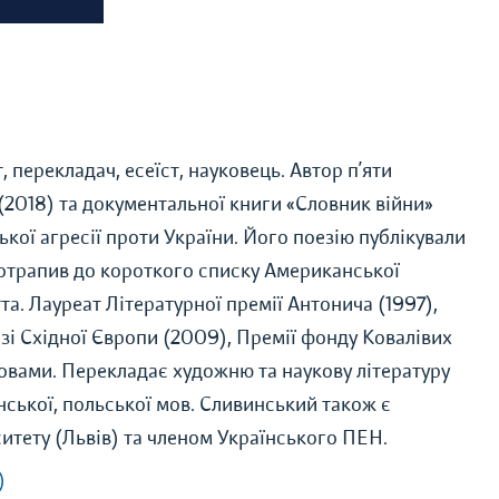
 перекладач, есеїст, науковець. Автор п’яти
2018) та документальної книги «Словник війни»
ської агресії проти України. Його поезію публікували
отрапив до короткого списку Американської
та. Лауреат Літературної премії Антонича (1997),
 зі Східної Європи (2009), Премії фонду Ковалівих
овами. Перекладає художню та наукову літературу
онської, польської мов. Сливинський також є
итету (Львів) та членом Українського ПЕН.
)