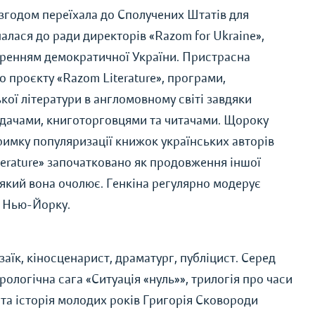
а згодом переїхала до Сполучених Штатів для
налася до ради директорів «Razom for Ukraine»,
воренням демократичної України. Пристрасна
о проєкту «Razom Literature», програми,
ої літератури в англомовному світі завдяки
адачами, книготорговцями та читачами. Щороку
тримку популяризації книжок українських авторів
terature» започатковано як продовження іншої
, який вона очолює. Генкіна регулярно модерує
в Нью-Йорку.
їк, кіносценарист, драматург, публіцист. Серед
ологічна сага «Ситуація «нуль»», трилогія про часи
 та історія молодих років Григорія Сковороди