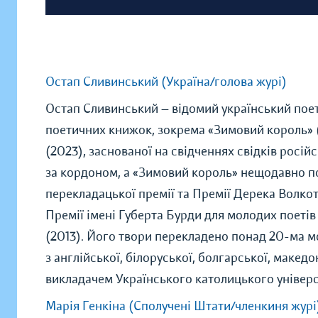
Остап Сливинський (Україна/голова журі)
Остап Сливинський — відомий український поет,
поетичних книжок, зокрема «Зимовий король» (
(2023), заснованої на свідченнях свідків росій
за кордоном, а «Зимовий король» нещодавно п
перекладацької премії та Премії Дерека Волкот
Премії імені Губерта Бурди для молодих поетів
(2013). Його твори перекладено понад 20-ма м
з англійської, білоруської, болгарської, макед
викладачем Українського католицького універс
Марія Генкіна (Сполучені Штати/членкиня журі