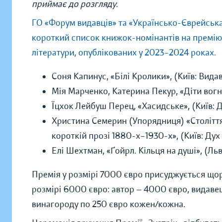
приймає до розгляду.
ГО «Форум видавців» та «Українсько-Єврейськ
короткий список книжок-номінантів на премію «
літератури, опублікованих у 2023–2024 роках.
Соня Капинус, «Білі Кролики», (Київ: Ви
Мія Марченко, Катерина Пекур, «Діти вогне
Їцхок Лейбуш Перец, «Хасидське», (Київ: Д
Христина Семерин (Упорядниця) «Століття 
короткій прозі 1880-х–1930-х», (Київ: Дух 
Елі Шехтман, «Ґойрл. Кільця на душі», (Ль
Премія у розмірі 7000 євро присуджується що
розмірі 6000 євро: автор — 4000 євро, видаве
винагороду по 250 євро кожен/кожна.