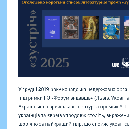
У грудні 2019 року канадська недержавна орган
підтримки ГО «Форум видавців» (Львів, Україна)
Українсько-єврейська літературна премія»™. П
українців та євреїв упродовж століть, виражен
щорічно за найкращий твір, що сприяє україн