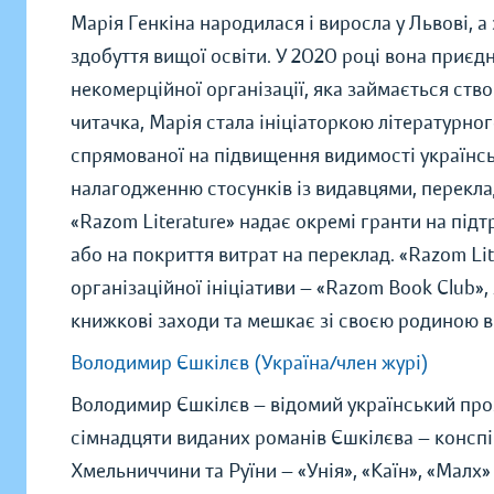
Марія Генкіна народилася і виросла у Львові, 
здобуття вищої освіти. У 2020 році вона приєд
некомерційної організації, яка займається ст
читачка, Марія стала ініціаторкою літературног
спрямованої на підвищення видимості українськ
налагодженню стосунків із видавцями, перекл
«Razom Literature» надає окремі гранти на під
або на покриття витрат на переклад. «Razom Li
організаційної ініціативи — «Razom Book Club»
книжкові заходи та мешкає зі своєю родиною 
Володимир Єшкілєв (Україна/член журі)
Володимир Єшкілєв — відомий український проза
сімнадцяти виданих романів Єшкілєва — конспір
Хмельниччини та Руїни — «Унія», «Каїн», «Малх»