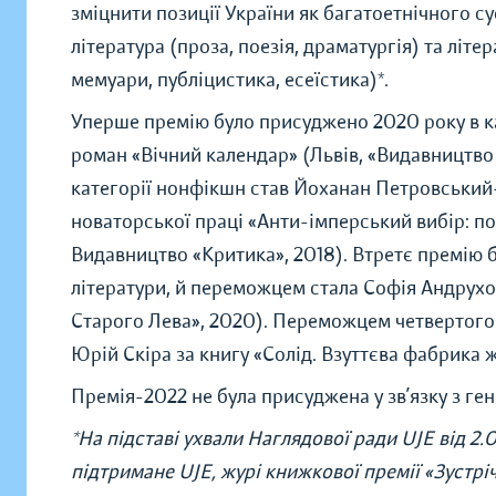
зміцнити позиції України як багатоетнічного су
література (проза, поезія, драматургія) та літе
мемуари, публіцистика, есеїстика)*.
Уперше премію було присуджено 2020 року в ка
роман «Вічний календар» (Львів, «Видавництво 
категорії нонфікшн став Йоханан Петровський
новаторської праці «Анти-імперський вибір: по
Видавництво «Критика», 2018). Втретє премію б
літератури, й переможцем стала Софія Андрухо
Старого Лева», 2020). Переможцем четвертого р
Юрій Скіра за книгу «Солід. Взуттєва фабрика 
Премія-2022 не була присуджена у зв’язку з ге
*На підставі ухвали Наглядової ради UJE від 2.
підтримане UJE, журі книжкової премії «Зустрі