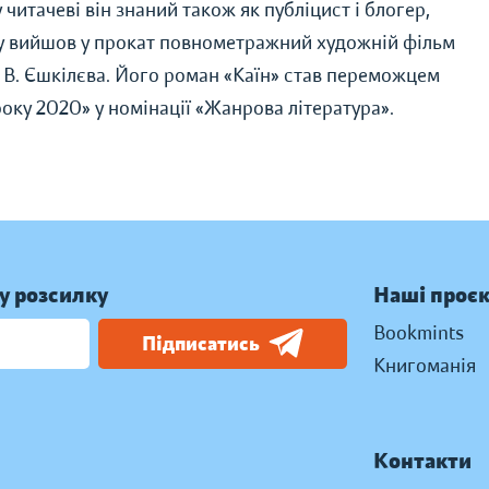
 читачеві він знаний також як публіцист і блогер,
оку вийшов у прокат повнометражний художній фільм
В. Єшкілєва. Його роман «Каїн» став переможцем
ку 2020» у номінації «Жанрова література».
у розсилку
Наші проє
Bookmints
Підписатись
Книгоманія
Контакти