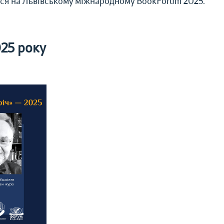
ься на Львівському міжнародному BookForum 2025.
025 року