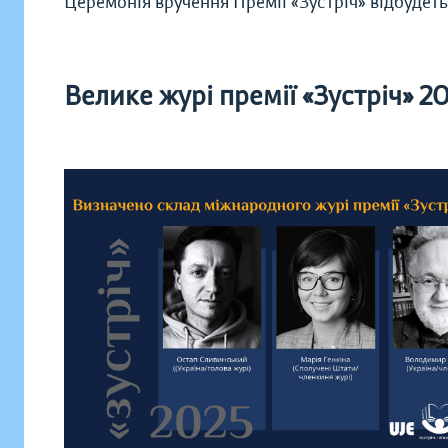
Церемонія вручення Премії «Зустріч» відбудет
Велике журі премії «Зустріч» 2