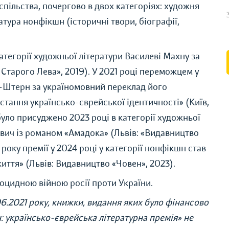
спільства, почергово в двох категоріях: художня
ратура нонфікшн (історичні твори, біографії,
тегорії художньої літератури Василеві Махну за
Старого Лева», 2019). У 2021 році переможцем у
-Штерн за україномовний переклад його
стання українсько-єврейської ідентичності» (Київ,
уло присуджено 2023 році в категорії художньої
вич із романом «Амадока» (Львів: «Видавництво
оку премії у 2024 році у категорії нонфікшн став
життя» (Львів: Видавництво «Човен», 2023).
ноцидною війною росії проти України.
06.2021 року, книжки, видання яких було фінансово
ч: українсько-єврейська літературна премія» не