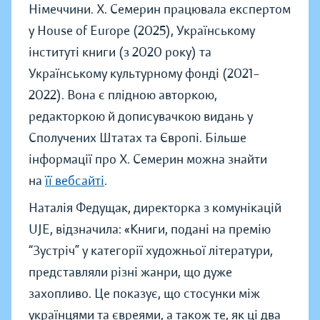
Німеччини. Х. Семерин працювала експертом
у House of Europe (2025), Українському
інституті книги (з 2020 року) та
Українському культурному фонді (2021–
2022). Вона є плідною авторкою,
редакторкою й дописувачкою видань у
Сполучених Штатах та Європі. Більше
інформації про Х. Семерин можна знайти
на
її вебсайті
.
Наталія Федущак, директорка з комунікацій
UJE, відзначила: «Книги, подані на премію
“Зустріч” у категорії художньої літератури,
представляли різні жанри, що дуже
захопливо. Це показує, що стосунки між
українцями та євреями, а також те, як ці два