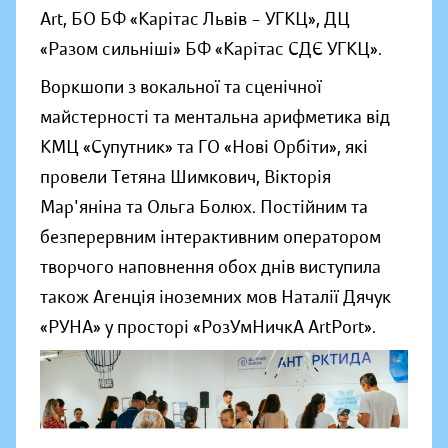
Art, БО БФ «Карітас Львів – УГКЦ», ДЦ
«Разом сильніші» БФ «Карітас СДЄ УГКЦ».
Воркшопи з вокальної та сценічної
майстерності та ментальна арифметика від
КМЦ «Супутник» та ГО «Нові Орбіти», які
провели Тетяна Шимкович, Вікторія
Мар'яніна та Ольга Болюх. Постійним та
безперервним інтерактивним оператором
творчого наповнення обох днів виступила
також Агенція іноземних мов Наталії Дячук
«РУНА» у просторі «РозУмНичкА ArtPort».