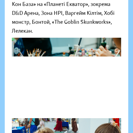
Кон База» на «Планеті Екватор», зокрема
D&D Арена, Зона НРІ, Варгейм Кілтім, Хобі
монстр, Бонтой, «The Goblin Skunkworks»,
Лелекан.