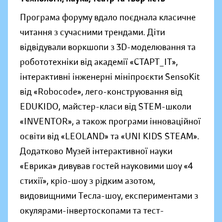
Програма форуму вдало поєднала класичне
читання з сучасними трендами. Діти
відвідували воркшопи з 3D-моделювання та
робототехніки від академії «СТАРТ_ІТ»,
інтерактивні інженерні мініпроєкти SensoKit
від «Robocode», лего-конструювання від
EDUKIDO, майстер-класи від STEM-школи
«INVENTOR», а також програми інноваційної
освіти від «LEOLAND» та «UNI KIDS STEAM».
Додатково Музей інтерактивної науки
«Еврика» дивував гостей науковими шоу «4
стихії», кріо-шоу з рідким азотом,
видовищними Тесла-шоу, експериментами з
окулярами-інвертоскопами та тест-