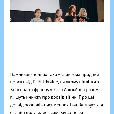
Важливою подією також став міжнародний
проєкт від PEN Ukraine, на якому підлітки з
Херсона та французького Авіньйона разом
пишуть книжку про досвід війни. Про цей
досвід розповів письменник Іван Андрусяк, а
онлайн долучилися самі херсонські