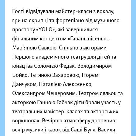
Гості відвідували майстер-класи з вокалу,
гри на скрипці та фортепіано від музичного
простору «YOLO», які завершилися
фінальним концертом «Гавань пісень» з
Мар'яною Савкою. Спільно з акторами
Першого академічного театру для дітей та
юнацтва Соломією Федак, Володимиром
Бойко, Тетяною Захаровою, Ігорем
Данчуком, Наталією Алєксєєнко,
Олександром Чешеровим, Театром ляльок та
акторкою Ганною Габчак діти брали участь у
театральних майстер-класах та акторських
воркшопах. Вечірню атмосферу доповнив
вечір музики і казок від Саші Буля, Василя