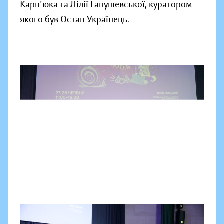
Карп'юка та Лілії Ганушевської, куратором
якого був
Остап Українець.