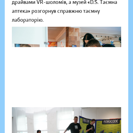
драйвами VR-шоломів, а музей «D.S. Таємна
аптека» розгорнув справжню таємну
лабораторію.