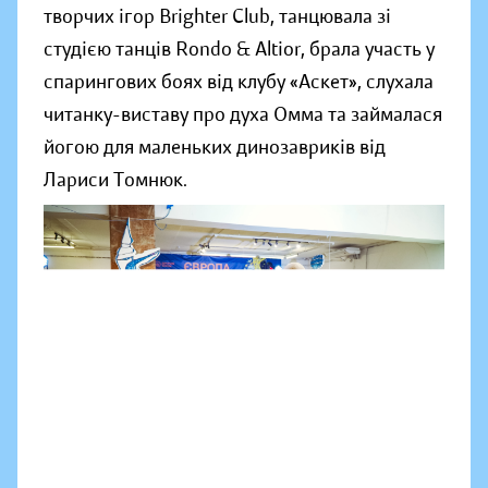
творчих ігор Brighter Club, танцювала зі
студією танців Rondo & Altior, брала участь у
спарингових боях від клубу «Аскет», слухала
читанку-виставу про духа Омма та займалася
йогою для маленьких динозавриків від
Лариси Томнюк.