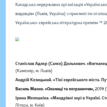
Канадськa недержавнa організація «Українсько
видавців» (Львів, Україна) з приємністю оголо
Українсько-єврейська літературна премія» ™ 20
Станіслав Адлєр (Салєк) Долькович. «Вигнанец
(Каменяр, м. Львів)
Андрій Козицький. «Тіні єврейського міста. П
Василь Махно. «Околиці та пограниччя»,
2019 (
Ірина Мелешкіна. «Мандрівні зорі в Україні. Ст
Літера, м. Київ)