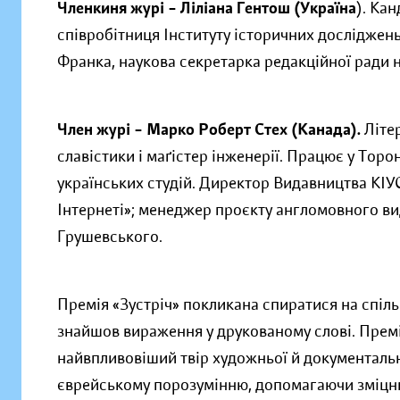
Членкиня журі – Ліліана Гентош (Україна
). Ка
співробітниця Інституту історичних досліджень 
Франка, наукова секретарка редакційної ради 
Член журі – Марко Роберт Стех (Канада).
Літе
славістики і маґістер інженерії. Працює у Торо
українських студій. Директор Видавництва КІУС
Інтернеті»; менеджер проєкту англомовного ви
Грушевського.
Премія «Зустріч» покликана спиратися на спільн
знайшов вираження у друкованому слові. Премі
найвпливовіший твір художньої й документальн
єврейському порозумінню, допомагаючи зміцнит