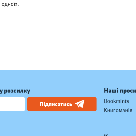
 одної».
у розсилку
Наші проє
Bookmints
Підписатись
Книгоманія