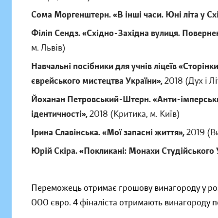
Сома Моргенштерн. «В інші часи. Юні літа у Схі
Філіп Сендз. «Східно-Західна вулиця. Поверне
м. Львів)
Навчальні посібники для учнів ліцеїв «Сторінки
єврейського мистецтва України»,
2018 (Дух і Лі
Йоханан Петровський-Штерн. «Анти-імперський
ідентичності»,
2018 (Критика, м. Київ)
Ірина Славінська. «Мої запасні життя»,
2019 (Ви
Юрій Скіра. «Покликані: Монахи Студійського У
Переможець отримає грошову винагороду у розм
000 євро. 4 фіналіста отримають винагороду п