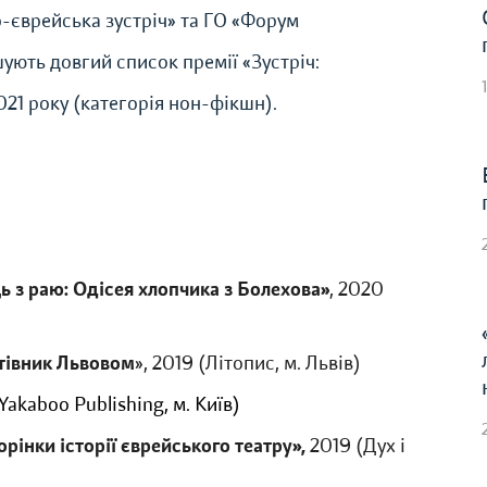
-єврейська зустріч» та ГО «Форум
шують довгий список премії «Зустріч:
21 року (категорія нон-фікшн).
ь з раю: Одісея хлопчика з Болехова»
, 2020
утівник Львовом
», 2019 (Літопис, м. Львів)
Yakaboo Publishing, м. Київ)
орінки історії єврейського театру»,
2019 (Дух і