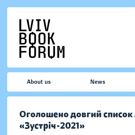
About us
News
Оголошено довгий список л
«Зустріч-2021»