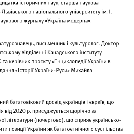
ндидатка історичних наук, старша наукова
Львівського національного університету ім. І.
наукового журналу «Україна модерна».
ратурознавець, письменник і культуролог. Доктор
нтському відділенні Канадського інституту
 та керівник проєкту «Енциклопедії України в
дання «Історії України-Руси» Михайла
ий багатовіковий досвід українців і євреїв, що
я від 2020 р. присуджується щорічно за
ої літератури (почергово), що сприяє українсько-
и позиції України як багатоетнічного суспільства