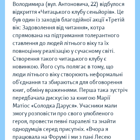
Володимира (вул. Антоновича, 22) відбулося
відкриття «Читацького клубу сеньйорів».
Це
був один із заходів благодійної акції «Третій
вік: Задоволення від читання», котра
спрямована на підтримання толерантного
ставлення до людей літнього віку та їх
повноцінну реалізацію у сучасному світі.
Створення такого читацького клубу є
новинкою. Його суть полягає в тому, що
люди літнього віку створюють неформальні
об’єднання та збираються для обговорення
книг, обміну враженнями. Перша така зустріч
передбачала дискусію за книгою Марії
Матіос «Солодка Даруся». Учасники мали
змогу розповісти про свого улюбленого
героя, провести певні паралелі та знайти
однодумців серед присутніх. «Вчора я
працювала на Форумі і ми з пані Лесею