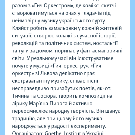
разом з «Гич Оркестром», де комікс-скетчі
створюватимуться на очах у глядачів під
неймовірну музику українського гурту.
Кляйст робить замальовки у кожній життєвій
ситуації, створює колажі з сучасної історії,
революцій та політичних систем, ностальгії
та туги за домом, поринає у фантасмагоричні
світи. У реальному часі він ілюструватиме
почуте у музиці «Гич-оркестру». «Гич-
оркестр» зі Львова делікатно грає
екстравагантну музику, співає пісні
несправедливо призабутих поетів, як-от:
Тичина та Сосюра, творить композиції на
лірику Мар’яна Пирога й активно
переосмислює народну творчість. Він шанує
традицію, але при цьому його музика
народжується у радості експерименту.
Організатор: Goethe-Institut в Україні.