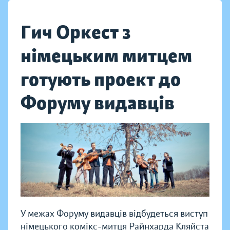
Гич Оркест з
німецьким митцем
готують проект до
Форуму видавців
У межах Форуму видавців відбудеться виступ
німецького комікс-митця Райнхарда Кляйста