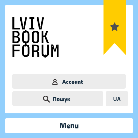
Account
Пошук
UA
Menu