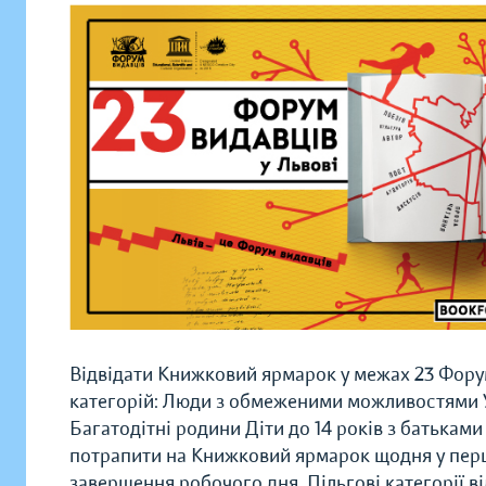
Відвідати Книжковий ярмарок у межах 23 Фору
категорій:
Люди з обмеженими можливостями У
Багатодітні родини Діти до 14 років з батька
потрапити на Книжковий ярмарок щодня у перші
завершення робочого дня. Пільгові категорії в