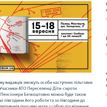
му видавців зможуть особи наступних пільгових
часники АТО Переселенці Діти-сироти
ми Пенсіонери Безкоштовно можна буде також
 півгодини його роботи та за півгодини до
ідвідувачів просимо мати з собою посвідчення.