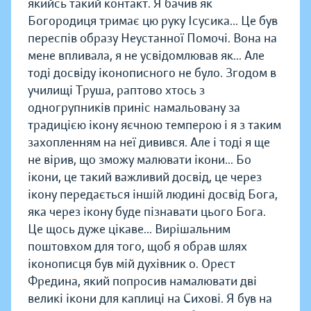
якийсь такий контакт. Я бачив як
Богородиця тримає цю руку Ісусика... Це був
переспів образу Неустанної Помочі. Вона на
мене впливала, я не усвідомлював як... Але
тоді досвіду іконописного не було. Згодом в
училищі Труша, раптово хтось з
одногрупників приніс намальовану за
традицією ікону яєчною темперою і я з таким
захопленням на неї дивився. Але і тоді я ще
не вірив, що зможу малювати ікони... Бо
ікони, це такий важливий досвід, це через
ікону передається іншій людині досвід Бога,
яка через ікону буде пізнавати цього Бога.
Це щось дуже цікаве... Вирішальним
поштовхом для того, щоб я обрав шлях
іконописця був мій духівник о. Орест
Фредина, який попросив намалювати дві
великі ікони для каплиці на Сихові. Я був на