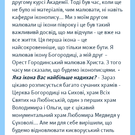
другому курсі Академії. Тоді був час, коли ще
не було ні матеріалів, чим малювати, ні навіть
кафедри іконопису.... Ми з моїм другом
малювали ці ікони півроку і це був такий
важлививй досвід, що ми відчули - це вже на
все життя. Ця перша ікона – це
найсокровенніше, що тільки може бути. Я
малював ікону Богородиці, а мій друг –
Орест Городинський малював Христа. З того
часу ми сказали, що будемо іконописцями.
-
Яка ікона Вас найбільше надихає?
- Зараз
цікаво розписується багато сучаних храмів -
Церква Богородиці на Сихові, храм Всіх
Святих на Любінській, один з перших храм
Володимира і Ольги, ще є цікавий
монументальний храм Любомира Медведя у
Суховолі.... Але ми для себе вирішили, що
будемо відновлювати києворуський стиль