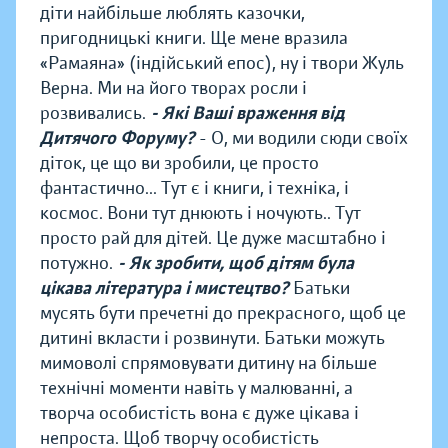
діти найбільше люблять казочки,
пригодницькі книги. Ще мене вразила
«Рамаяна» (індійський епос), ну і твори Жуль
Верна. Ми на його творах росли і
розвивались.
- Які Ваші враження від
Дитячого Форуму?
- О, ми водили сюди своїх
діток, це що ви зробили, це просто
фантастично... Тут є і книги, і техніка, і
космос. Вони тут днюють і ночують.. Тут
просто рай для дітей. Це дуже масштабно і
потужно.
- Як зробити, щоб дітям була
цікава література і мистецтво?
Батьки
мусять бути пречетні до прекрасного, щоб це
дитині вкласти і розвинути. Батьки можуть
мимоволі спрямовувати дитину на більше
технічні моменти навіть у малюванні, а
творча особистість вона є дуже цікава і
непроста. Щоб творчу особистість