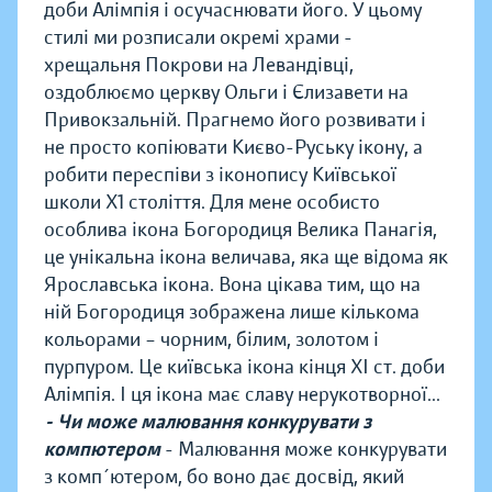
доби Алімпія і осучаснювати його. У цьому
стилі ми розписали окремі храми -
хрещальня Покрови на Левандівці,
оздоблюємо церкву Ольги і Єлизавети на
Привокзальній. Прагнемо його розвивати і
не просто копіювати Києво-Руську ікону, а
робити переспіви з іконопису Київської
школи Х1 століття. Для мене особисто
особлива ікона Богородиця Велика Панагія,
це унікальна ікона величава, яка ще відома як
Ярославська ікона. Вона цікава тим, що на
ній Богородиця зображена лише кількома
кольорами – чорним, білим, золотом і
пурпуром. Це київська ікона кінця ХІ ст. доби
Алімпія. І ця ікона має славу нерукотворної...
- Чи може малювання конкурувати з
компютером
- Малювання може конкурувати
з комп´ютером, бо воно дає досвід, який