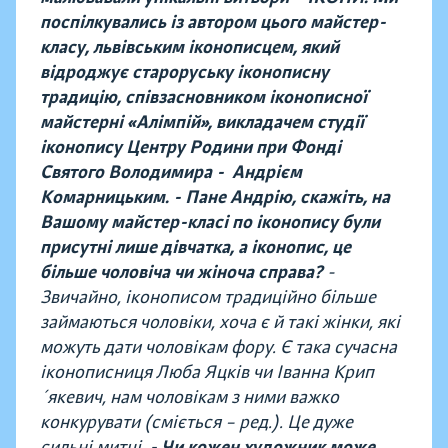
поспілкувались із автором цього майстер-
класу, львівським іконописцем, який
відроджує староруську іконописну
традицію, співзасновником іконописної
майстерні «Алімпій», викладачем студії
іконопису Центру Родини при Фонді
Святого Володимира - Андрієм
Комарницьким.
- Пане Андрію, скажіть, на
Вашому майстер-класі по іконопису були
присутні лише дівчатка, а іконопис, це
більше чоловіча чи жіноча справа?
-
Звичайно, іконописом традиційно більше
займаються чоловіки, хоча є й такі жінки, які
можуть дати чоловікам фору. Є така сучасна
іконописниця Люба Яцків чи Іванна Крип
´якевич, нам чоловікам з ними важко
конкурувати (сміється – ред.). Це дуже
сильні митці.
- Чи кожен художник може