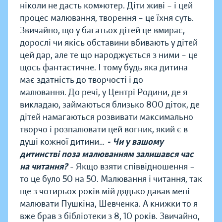
ніколи не дасть ком»ютер. Діти живі – і цей
процес малювання, творення – це їхня суть.
Звичайно, що у багатьох дітей це вмирає,
дорослі чи якісь обставини вбивають у дітей
цей дар, але те що народжується з ними – це
щось фантастичне. І тому будь яка дитина
має здатність до творчості і до
малювання. До речі, у Центрі Родини, де я
викладаю, займаються близько 800 діток, де
дітей намагаються розвивати максимально
творчо і розпалювати цей вогник, який є в
душі кожної дитини…
- Чи у вашому
дитинстві поза малюванням залишався час
на читання?
- Якщо взяти співвідношення –
то це було 50 на 50. Малювання і читання, так
ще з чотирьох років мій дядько давав мені
малювати Пушкіна, Шевченка. А книжки то я
вже брав з бібліотеки з 8, 10 років. Звичайно,