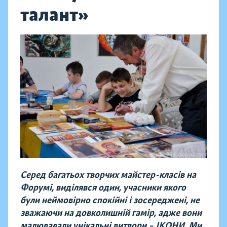
талант»
Серед багатьох творчих майстер-класів на
Форумі, виділявся один, учасники якого
були неймовірно спокійні і зосереджені, не
зважаючи на довколишній гамір, адже вони
малювавали унікальні витвори – ІКОНИ. Ми