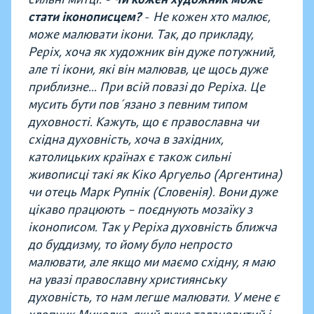
стати іконописцем?
-
Не кожен хто малює,
може малювати ікони. Так, до прикладу,
Реріх, хоча як художник він дуже потужний,
але ті ікони, які він малював, це щось дуже
приблизне... При всій повазі до Реріха. Це
мусить бути пов´язано з певним типом
духовності. Кажуть, що є православна чи
східна духовність, хоча в західних,
католицьких країнах є також сильні
живописці такі як Кіко Аргуельо (Аргентина)
чи отець Марк Рупнік (Словенія). Вони дуже
цікаво працюють – поєднують мозаїку з
іконописом. Так у Реріха духовність ближча
до буддизму, то йому було непросто
малювати, але якщо ми маємо східну, я маю
на увазі православну християнську
духовність, то нам легше малювати. У мене є