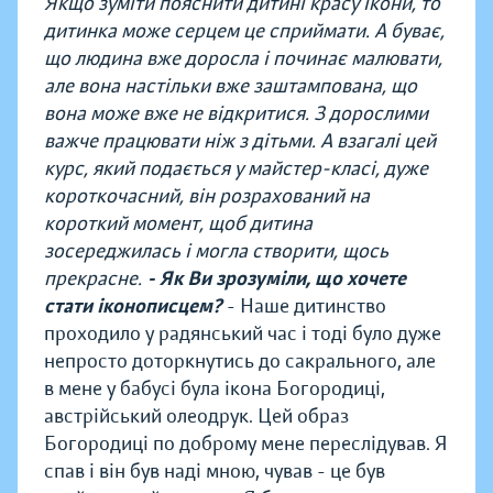
Якщо зуміти пояснити дитині красу ікони, то
дитинка може серцем це сприймати. А буває,
що людина вже доросла і починає малювати,
але вона настільки вже заштампована, що
вона може вже не відкритися. З дорослими
важче працювати ніж з дітьми. А взагалі цей
курс, який подається у майстер-класі, дуже
короткочасний, він розрахований на
короткий момент, щоб дитина
зосереджилась і могла створити, щось
прекрасне.
- Як Ви зрозуміли, що хочете
стати іконописцем?
- Наше дитинство
проходило у радянський час і тоді було дуже
непросто доторкнутись до сакрального, але
в мене у бабусі була ікона Богородиці,
австрійський олеодрук. Цей образ
Богородиці по доброму мене переслідував. Я
спав і він був наді мною, чував - це був