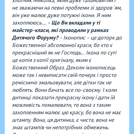
хлопчик Миколка, який дуже талановитий і
не зважаючи на певні проблеми зі здоров´ям,
він уже малює дуже потужні ікони. Я ним
захоплююсь....
- Що Ви вкладали у ті
майстер-класи, які проводили у рамках
Дитячого Форуму?
- Іконопис – це доторк до
Божественної абсолюиної краси, бо хто є
прекрасніший як не Господь... І
кона по суті
це копія з копії оригіналу, яким є
Божественний Образ. Деколи іконописець
може так і невиписати свій почерк і просто
ремісничо змальовувати, але дітки так не
люблять. Вони бачать все по-своєму. І коли
дитинці показати прекрасну ікону і дати їй
можливість помалювати, то вона з таким
захопленням малює цю красу, бо вона не має
штампу. Вона, ця дитинка, є чиста, вона не
знає штампів чи непотрібних обмежень.