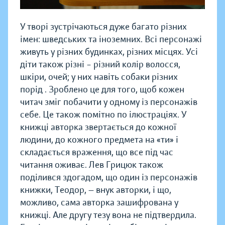
У творі зустрічаються дуже багато різних
імен: шведських та іноземних. Всі персонажі
живуть у різних будинках, різних місцях. Усі
діти також різні – різний колір волосся,
шкіри, очей; у них навіть собаки різних
порід . Зроблено це для того, щоб кожен
читач зміг побачити у одному із персонажів
себе. Це також помітно по ілюстраціях. У
книжці авторка звертається до кожної
людини, до кожного предмета на «ти» і
складається враження, що все під час
читання оживає. Лев Грицюк також
поділився здогадом, що один із персонажів
книжки, Теодор, — внук авторки, і що,
можливо, сама авторка зашифрована у
книжці. Але другу тезу вона не підтвердила.