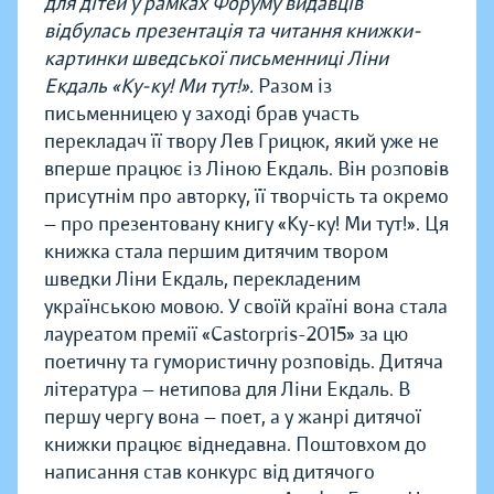
для дітей у рамках Форуму видавців
відбулась презентація та читання книжки-
картинки шведської письменниці Ліни
Екдаль
«Ку-ку! Ми тут!»
.
Разом із
письменницею у заході брав участь
перекладач її твору Лев Грицюк, який уже не
вперше працює із Ліною Екдаль. Він розповів
присутнім про авторку, її творчість та окремо
— про презентовану книгу «Ку-ку! Ми тут!». Ця
книжка стала першим дитячим твором
шведки Ліни Екдаль, перекладеним
українською мовою. У своїй країні вона стала
лауреатом премії «Castorpris-2015» за цю
поетичну та гумористичну розповідь. Дитяча
література — нетипова для Ліни Екдаль. В
першу чергу вона — поет, а у жанрі дитячої
книжки працює віднедавна. Поштовхом до
написання став конкурс від дитячого