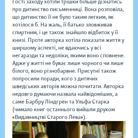
Гості заходу хотіли трішки більше дізнатись
про дитинство письменниці. Вона розповіла,
що дитинство її не було таким легким, як
хотілося б. На жаль, її батько зловживав
спиртним, і це також знайшло відбиток у її
книзі. Проте авторка хотіла показати життя у
ширшому аспекті, не вдаючись у всі
негаразди та недоліки, якими воно сповнене.
Адже у житті не буває лише чорного чи лише
білого, воно різнобарвне. Присутні також
попросили поради, кого з дитячих
шведських авторів можна почитати. Авторка
недовго думаючи назвала найвідоміших, а
саме Барбру Ліндгрен та Ульфа Старка
(чимало книг останнього вийшли друком
«Видавництві Старого Лева»).