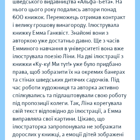
шведського видавництва «Альфа-Бета». На
нього цього року подались автори понад
600 книжок. Переможець отримав контракт
і велику грошову винагороду. Ілюструвала
книжку Емма Ганквіст. Знайомі вони з
авторкою уже достатньо давно. Ще з часів
Емминого навчання в університеті вона вже
ілюструвала поезію Ліни. На дві ілюстрації з
книжки «Ку-ку! Ми тут!» уже було придбано
права, щоб зобразити їх на окремих банерах
та стінах шведських дитячих садочків. Під
час роботи художниця та авторка активно
спілкувались та підлаштовували свою роботу
під пропозиції колеги. Так, Ліна корегувала
свій текст відповідно до ілюстрації, а Емма
виправляла свої картини. Цікаво, що
ілюстраторка запропонувала не зображати
дорослих у книжці, а емоції дітей зображені