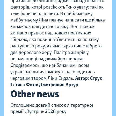
прихильні до читання, адже є занадто багато
факторів, котрі розсіюють їхню увагу: такі як
телефони чи планшети. В найближчому
майбутньому Ліна планує написати ще кілька
книжечок для дитячого віку. Вона також
активно працює над новою поетичною
збіркою, яка повинна з’явитись на початку
наступного року, а саме зараз пише лібрето
для дорослого хору. Палітра жанрів у
письменниці надзвичайно широка.
Сподіваємось, що найближчим часом
українські читачі зможуть насолодитись
черговим твором Ліни Екдаль.
Автор: Струк
Тетяна
Фото: Дмитришин Артур
Other news
Оголошено довгий список літературної
премії «Зустріч» 2026 року