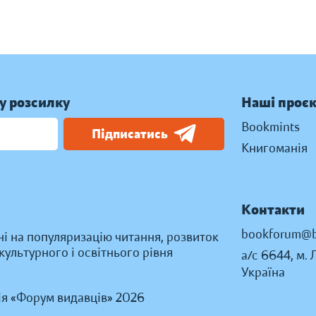
у розсилку
Наші проє
Bookmints
Підписатись
Книгоманія
Контакти
bookforum@b
ні на популяризацію читання, розвиток
ультурного і освітнього рівня
а/с 6644, м. 
Україна
ія «Форум видавців» 2026