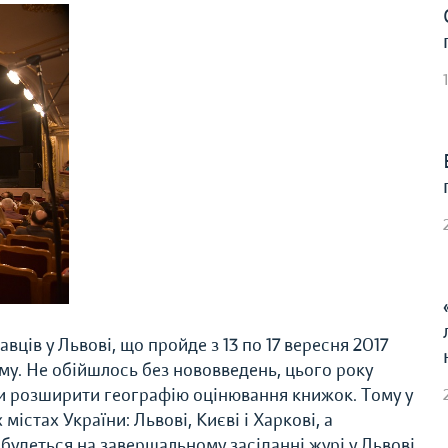
вців у Львові, що пройде з 13 по 17 вересня 2017
му. Не обійшлось без нововведень, цього року
и розширити географію оцінювання книжок. Тому у
містах України: Львові, Києві і Харкові, а
будеться на завершальному засіданні журі у Львові