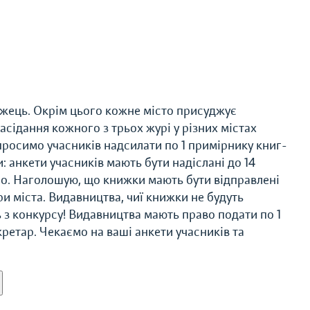
можець. Окрім цього кожне місто присуджує
засідання кожного з трьох журі у різних містах
просимо учасників надсилати по 1 примірнику книг-
: анкети учасників мають бути надіслані до 14
но. Наголошую, що книжки мають бути відправлені
ри міста. Видавництва, чиї книжки не будуть
 з конкурсу! Видавництва мають право подати по 1
кретар. Чекаємо на ваші анкети учасників та