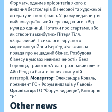
Формат», одним з пріоритетів якого є
видання бестселерів бізнесової та художньої
літератури і нон-фікшн. У цьому видавництві
вийшов український переклад книги: «Від
нуля до одиниці. Нотатки про стартами, або
як створити майбутнє» Пітеря Тіля,
«Заразливий. Психологія вірусного
маркетингу» Йони Берґер, «Безжальна
правда про нещадний бізнес. Розбудова
бізнесу в умовах невизначеності» Бена
Горовіца, трилогія «Атлант розправив плечі»
Айн Ренд та багато інших книг у цій
категорії.
Модератор:
Олександра Коваль,
президент ГО «Форум видавців у Львові»
Організатор:
ГО "Форум видавців", Книгарня
"Є"
Other news