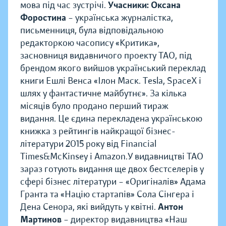
мова під час зустрічі.
Учасники:
Оксана
Форостина
– українська журналістка,
письменниця, була відповідальною
редакторкою часопису «Критика»,
засновниця видавничого проекту ТАО, під
брендом якого вийшов український переклад
книги Ешлі Венса «Ілон Маск. Tesla, SpaceX і
шлях у фантастичне майбутнє». За кілька
місяців було продано перший тираж
видання. Це єдина перекладена українською
книжка з рейтингів найкращої бізнес-
літератури 2015 року від Financial
Times&McKinsey і Amazon.У видавництві ТАО
зараз готують видання ще двох бестселерів у
сфері бізнес літератури – «Оригіналів» Адама
Гранта та «Націю стартапів» Сола Сінгера і
Дена Сенора, які вийдуть у квітні.
Антон
Мартинов
– директор видавництва «Наш