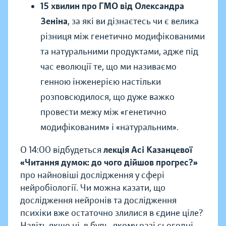
15 хвилин про ГМО від Олександра
Зеніна
, за які ви дізнаєтесь чи є велика
різниця між генетично модифікованими
та натуральними продуктами, адже під
час еволюції те, що ми називаємо
генною інженерією настільки
розповсюдилося, що дуже важко
провести межу між «генетично
модифікованим» і «натуральним».
О 14:00 відбудеться
лекція Асі Казанцевої
«Читання думок: до чого дійшов прогрес?»
про найновіші дослідження у сфері
нейробіології. Чи можна казати, що
дослідження нейронів та дослідження
психіки вже остаточно злилися в єдине ціле?
Навіть якщо ні, в будь-якому разі сьогодні