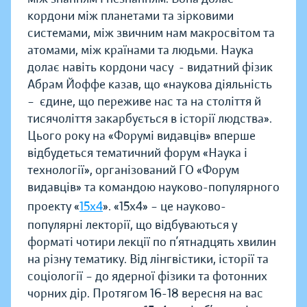
кордони між планетами та зірковими
системами, між звичним нам макросвітом та
атомами, між країнами та людьми. Наука
долає навіть кордони часу - видатний фізик
Абрам Йоффе казав, що «наукова діяльність
– єдине, що переживе нас та на століття й
тисячоліття закарбується в історії людства».
Цього року на «Форумі видавців» вперше
відбудеться тематичний форум «Наука і
технології», організований ГО «Форум
видавців» та командою науково-популярного
проекту «
15х4
». «15х4» – це науково-
популярні лекторії, що відбуваються у
форматі чотири лекції по п’ятнадцять хвилин
на різну тематику. Від лінгвістики, історії та
соціології – до ядерної фізики та фотонних
чорних дір. Протягом 16-18 вересня на вас