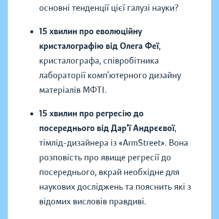
основні тенденції цієї галузі науки?
15 хвилин про еволюційну
кристалографію від Олега Феї
,
кристалографа, співробітника
лабораторії комп’ютерного дизайну
матеріалів МФТІ.
15 хвилин про регресію до
посереднього від Дар’ї Андрєєвої
,
тімлід-дизайнера із «ArmStreet». Вона
розповість про явище регресії до
посереднього, вкрай необхідне для
наукових досліджень та пояснить які з
відомих висловів правдиві.