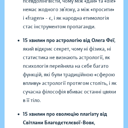
псевдолінгвісти, чому між «дай» та «die»
немає жодного зв’язку, а між «просити»
і «fragen» - є, і як народна етимологія
стає інструментом пропаганди.
15 хвилин про астрологію від Олега Феї
,
який відкриє секрет, чому ні фізика, ні
статистика не визнають астрології, як
психологія перейняла на себе багато
функцій, які були традиційною «сферою
впливу» астрології протягом століть, і як
сучасна філософія вбиває останні цвяхи
в її тіло.
15 хвилин про еволюцію плагіату від
Світлани Благодєтєлєвої-Вовк
,