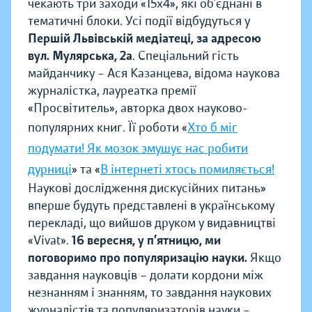
чекають три заходи «15х4», які об’єднані в
тематичні блоки. Усі події відбудуться у
Першій Львівській медіатеці, за адресою
вул. Мулярська, 2а
. Спеціальний гість
майданчику – Ася Казанцева, відома наукова
журналістка, лауреатка премії
«Просвітитель», авторка двох науково-
популярних книг. Її роботи «
Хто б міг
подумати! Як мозок змушує нас робити
дурниці
» та «
В інтернеті хтось помиляється!
Наукові дослідження дискусійних питань»
вперше будуть представлені в українському
перекладі, що вийшов друком у видавництві
«Vivat».
16 вересня, у п’ятницю, ми
поговоримо про популяризацію науки.
Якщо
завдання науковців – долати кордони між
незнанням і знанням, то завдання наукових
журналістів та популяризаторів науки –