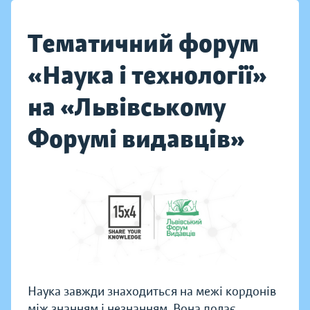
Тематичний форум
«Наука і технології»
на «Львівському
Форумі видавців»
Наука завжди знаходиться на межі кордонів
між знанням і незнанням. Вона долає