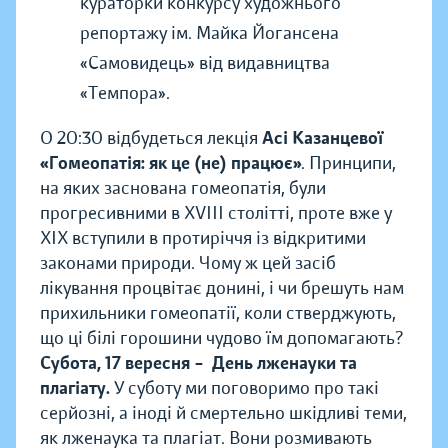
кураторки конкурсу художнього
репортажу ім. Майка Йогансена
«Самовидець» від видавництва
«Темпора».
О 20:30 відбудеться лекція
Асі Казанцевої
«Гомеопатія: як це (не) працює»
. Принципи,
на яких заснована гомеопатія, були
прогресивними в XVIII столітті, проте вже у
XIX вступили в протиріччя із відкритими
законами природи. Чому ж цей засіб
лікування процвітає донині, і чи брешуть нам
прихильники гомеопатії, коли стверджують,
що ці білі горошини чудово їм допомагають?
Субота, 17 вересня – День лженауки та
плагіату.
У суботу ми поговоримо про такі
серйозні, а іноді й смертельно шкідливі теми,
як лженаука та плагіат. Вони розмивають